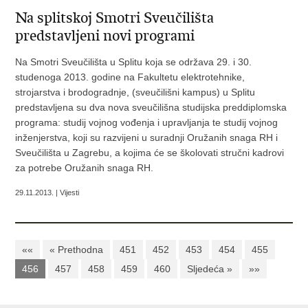
Na splitskoj Smotri Sveučilišta
predstavljeni novi programi
Na Smotri Sveučilišta u Splitu koja se održava 29. i 30.
studenoga 2013. godine na Fakultetu elektrotehnike,
strojarstva i brodogradnje, (sveučilišni kampus) u Splitu
predstavljena su dva nova sveučilišna studijska preddiplomska
programa: studij vojnog vođenja i upravljanja te studij vojnog
inženjerstva, koji su razvijeni u suradnji Oružanih snaga RH i
Sveučilišta u Zagrebu, a kojima će se školovati stručni kadrovi
za potrebe Oružanih snaga RH.
29.11.2013. | Vijesti
««
« Prethodna
451
452
453
454
455
456
457
458
459
460
Sljedeća »
»»