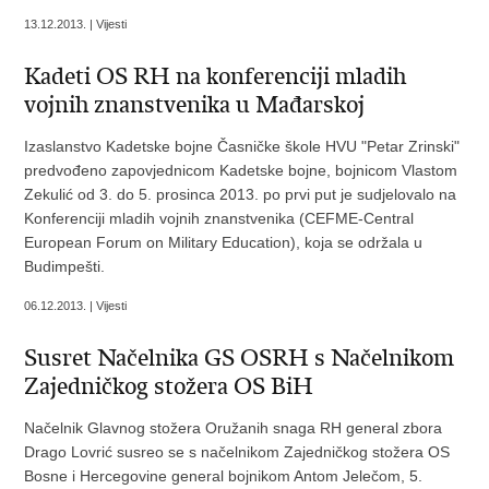
13.12.2013. | Vijesti
Kadeti OS RH na konferenciji mladih
vojnih znanstvenika u Mađarskoj
Izaslanstvo Kadetske bojne Časničke škole HVU "Petar Zrinski"
predvođeno zapovjednicom Kadetske bojne, bojnicom Vlastom
Zekulić od 3. do 5. prosinca 2013. po prvi put je sudjelovalo na
Konferenciji mladih vojnih znanstvenika (CEFME-Central
European Forum on Military Education), koja se održala u
Budimpešti.
06.12.2013. | Vijesti
Susret Načelnika GS OSRH s Načelnikom
Zajedničkog stožera OS BiH
Načelnik Glavnog stožera Oružanih snaga RH general zbora
Drago Lovrić susreo se s načelnikom Zajedničkog stožera OS
Bosne i Hercegovine general bojnikom Antom Jelečom, 5.