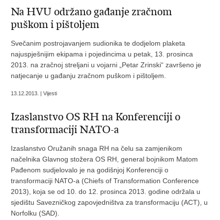
Na HVU održano gađanje zračnom
puškom i pištoljem
Svečanim postrojavanjem sudionika te dodjelom plaketa
najuspješnijim ekipama i pojedincima u petak, 13. prosinca
2013. na zračnoj streljani u vojarni „Petar Zrinski“ završeno je
natjecanje u gađanju zračnom puškom i pištoljem.
13.12.2013. | Vijesti
Izaslanstvo OS RH na Konferenciji o
transformaciji NATO-a
Izaslanstvo Oružanih snaga RH na čelu sa zamjenikom
načelnika Glavnog stožera OS RH, general bojnikom Matom
Pađenom sudjelovalo je na godišnjoj Konferenciji o
transformaciji NATO-a (Chiefs of Transformation Conference
2013), koja se od 10. do 12. prosinca 2013. godine održala u
sjedištu Savezničkog zapovjedništva za transformaciju (ACT), u
Norfolku (SAD).