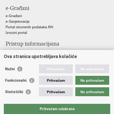
e-Građani
e-Građani
e-Savjetovanja
Portal otvorenih podataka RH
Izvozni portal
Pristup informacijama
Službenica za informiranje
Ova stranica upotrebljava kolačiće
Izjava o pristupačnosti
Pravo na pristup informacijama
Ravnopravnost spolova u MORH-u i OSRH
Nužni
Prihvaćam
Ne prihvaćam
Javna nabava
Funkcionalni
Prihvaćam
Ne prihvaćam
Važne poveznice
Statistički
Prihvaćam
Ne prihvaćam
Vlada RH
Predsjednik RH
Hrvatski Sabor
Prihvaćam odabrane
Pučki pravobranitelj