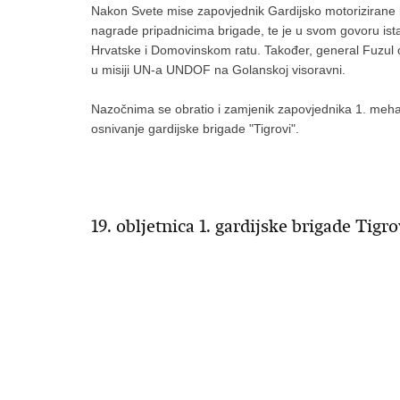
Nakon Svete mise zapovjednik Gardijsko motorizirane b
nagrade pripadnicima brigade, te je u svom govoru ista
Hrvatske i Domovinskom ratu. Također, general Fuzul o
u misiji UN-a UNDOF na Golanskoj visoravni.
Nazočnima se obratio i zamjenik zapovjednika 1. mehan
osnivanje gardijske brigade "Tigrovi".
19. obljetnica 1. gardijske brigade Tigro