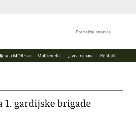
ijera u MORH-u
Multimedija
Javna nabava
Kontakt
a 1. gardijske brigade