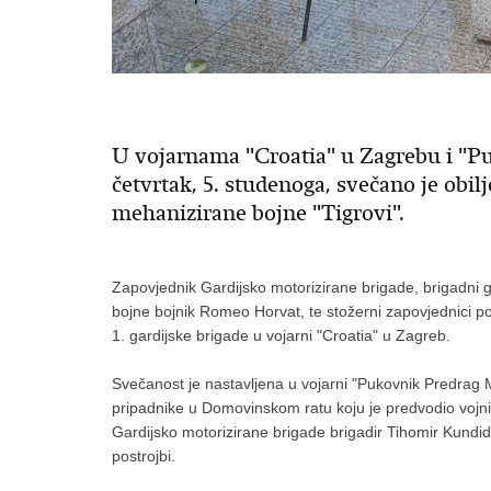
U vojarnama "Croatia" u Zagrebu i "Pu
četvrtak, 5. studenoga, svečano je obilje
mehanizirane bojne "Tigrovi".
Zapovjednik Gardijsko motorizirane brigade, brigadni
bojne bojnik Romeo Horvat, te stožerni zapovjednici post
1. gardijske brigade u vojarni "Croatia" u Zagreb.
Svečanost je nastavljena u vojarni "Pukovnik Predrag M
pripadnike u Domovinskom ratu koju je predvodio vojni 
Gardijsko motorizirane brigade brigadir Tihomir Kundid,
postrojbi.