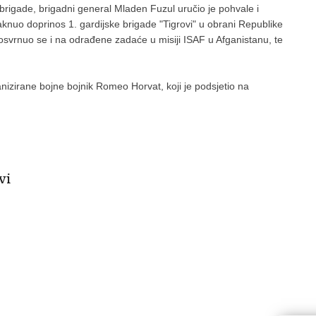
rigade, brigadni general Mladen Fuzul uručio je pohvale i
knuo doprinos 1. gardijske brigade "Tigrovi" u obrani Republike
svrnuo se i na odrađene zadaće u misiji ISAF u Afganistanu, te
izirane bojne bojnik Romeo Horvat, koji je podsjetio na
vi