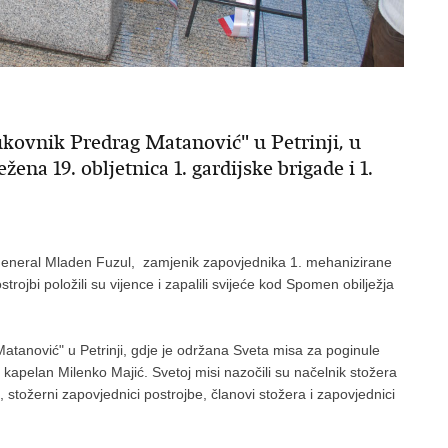
kovnik Predrag Matanović" u Petrinji, u
žena 19. obljetnica 1. gardijske brigade i 1.
 general Mladen Fuzul, zamjenik zapovjednika 1. mehanizirane
rojbi položili su vijence i zapalili svijeće kod Spomen obilježja
atanović" u Petrinji, gdje je održana Sveta misa za poginule
kapelan Milenko Majić. Svetoj misi nazočili su načelnik stožera
 stožerni zapovjednici postrojbe, članovi stožera i zapovjednici