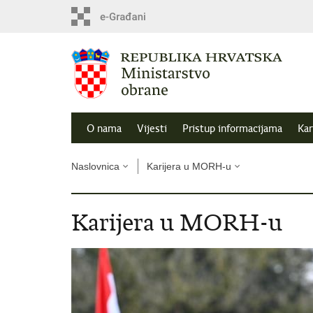
O nama
Vijesti
Pristup informacijama
Kar
Naslovnica
Karijera u MORH-u
Karijera u MORH-u