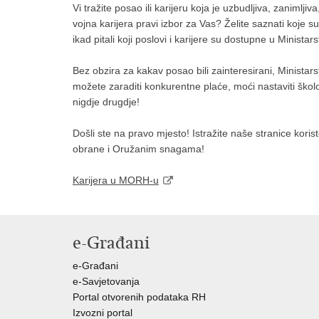
Vi tražite posao ili karijeru koja je uzbudljiva, zanimlji
vojna karijera pravi izbor za Vas? Želite saznati koje su
ikad pitali koji poslovi i karijere su dostupne u Minis
Bez obzira za kakav posao bili zainteresirani, Minist
možete zaraditi konkurentne plaće, moći nastaviti školova
nigdje drugdje!
Došli ste na pravo mjesto! Istražite naše stranice korist
obrane i Oružanim snagama!
Karijera u MORH-u
e-Građani
e-Građani
e-Savjetovanja
Portal otvorenih podataka RH
Izvozni portal