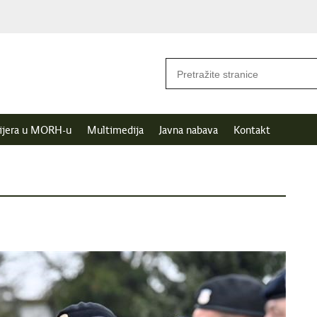
ijera u MORH-u
Multimedija
Javna nabava
Kontakt