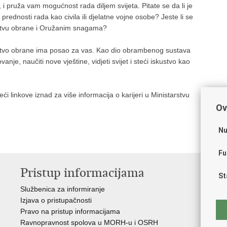
va, i pruža vam mogućnost rada diljem svijeta. Pitate se da li je
 prednosti rada kao civila ili djelatne vojne osobe? Jeste li se
tarstvu obrane i Oružanim snagama?
arstvo obrane ima posao za vas. Kao dio obrambenog sustava
nje, naučiti nove vještine, vidjeti svijet i steći iskustvo kao
eći linkove iznad za više informacija o karijeri u Ministarstvu
Ov
Nu
Fu
Pristup informacijama
V
St
Službenica za informiranje
Vl
Izjava o pristupačnosti
Pre
Pravo na pristup informacijama
Hrv
Ravnopravnost spolova u MORH-u i OSRH
Puč