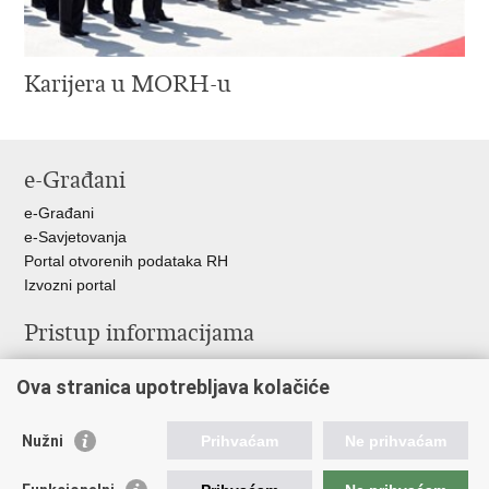
Karijera u MORH-u
e-Građani
e-Građani
e-Savjetovanja
Portal otvorenih podataka RH
Izvozni portal
Pristup informacijama
Službenica za informiranje
Ova stranica upotrebljava kolačiće
Izjava o pristupačnosti
Pravo na pristup informacijama
Ravnopravnost spolova u MORH-u i OSRH
Nužni
Prihvaćam
Ne prihvaćam
Javna nabava