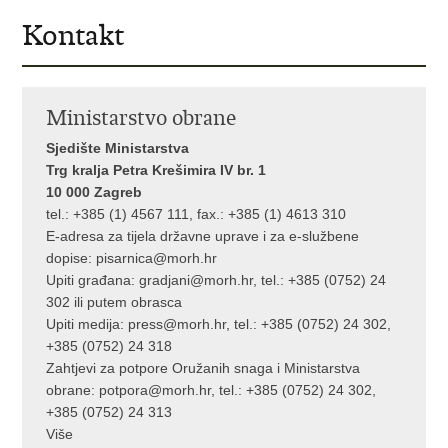
Kontakt
Ministarstvo obrane
Sjedište Ministarstva
Trg kralja Petra Krešimira IV br. 1
10 000 Zagreb
tel.: +385 (1) 4567 111, fax.: +385 (1) 4613 310
E-adresa za tijela državne uprave i za e-službene
dopise:
pisarnica@morh.hr
Upiti građana:
gradjani@morh.hr
, tel.: +385 (0752) 24
302 ili putem obrasca
Upiti medija:
press@morh.hr
, tel.: +385 (0752) 24 302,
+385 (0752) 24 318
Zahtjevi za potpore Oružanih snaga i Ministarstva
obrane:
potpora@morh.hr
, tel.: +385 (0752) 24 302,
+385 (0752) 24 313
Više