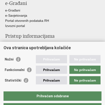
e-Građani
Facebooku
Twitteru
e-Građani
e-Savjetovanja
Portal otvorenih podataka RH
Izvozni portal
Pristup informacijama
Službenica za informiranje
Ova stranica upotrebljava kolačiće
Izjava o pristupačnosti
Pravo na pristup informacijama
Ravnopravnost spolova u MORH-u i OSRH
Nužni
Prihvaćam
Ne prihvaćam
Javna nabava
Funkcionalni
Prihvaćam
Ne prihvaćam
Važne poveznice
Statistički
Prihvaćam
Ne prihvaćam
Vlada RH
Predsjednik RH
Hrvatski Sabor
Prihvaćam odabrane
Pučki pravobranitelj