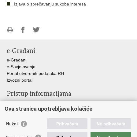
Izjava o sprečavanju sukoba interesa
Ispiši
Podijeli
Podijeli
stranicu
na
na
e-Građani
Facebooku
Twitteru
e-Građani
e-Savjetovanja
Portal otvorenih podataka RH
Izvozni portal
Pristup informacijama
Službenica za informiranje
Ova stranica upotrebljava kolačiće
Izjava o pristupačnosti
Pravo na pristup informacijama
Ravnopravnost spolova u MORH-u i OSRH
Nužni
Prihvaćam
Ne prihvaćam
Javna nabava