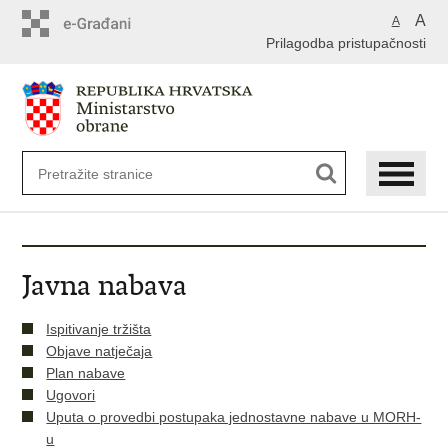
A
A
Prilagodba pristupačnosti
Javna nabava
Ispitivanje tržišta
Objave natječaja
Plan nabave
Ugovori
Uputa o provedbi postupaka jednostavne nabave u MORH-
u