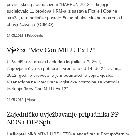
površinski cilj pod nazivom "HARPUN 2012" u kojoj je
sudjelovalo 11 brodova HRM-a iz sastava Flotile i Obalne
straže, te motrilačke postaje Bojne obalne službe motrenja i
obavješćivanja (OSMiO).
24.05.2012. | Priopćenja
Vježba "Mov Con MILU Ex 12"
U Središtu za obuku i doktrinu logistike u Požegi,
Zapovjedništva za potporu u vremenu od 14. do 24. svibnja
2012. godine provedena je međunarodna vojna vježba
Višenacionalne integrirane logističke postrojbe za kontrolu
kretanja "Mov Con MILU Ex 12".
24.05.2012. | Vijesti
Zajedničko uvježbavanje pripadnika PP
NOS i DIP Split
Helikopter Mi-8 MTV1 HRZ i PZO-a angažiran u Protupožarnim