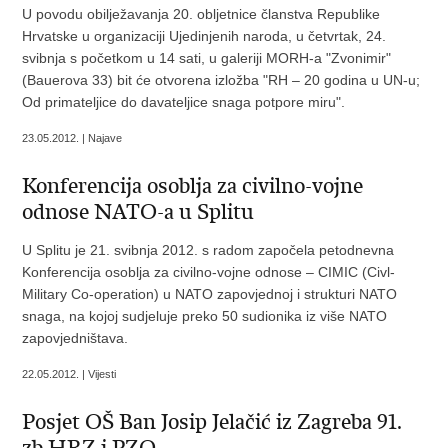
U povodu obilježavanja 20. obljetnice članstva Republike
Hrvatske u organizaciji Ujedinjenih naroda, u četvrtak, 24.
svibnja s početkom u 14 sati, u galeriji MORH-a "Zvonimir"
(Bauerova 33) bit će otvorena izložba "RH – 20 godina u UN-u;
Od primateljice do davateljice snaga potpore miru".
23.05.2012. | Najave
Konferencija osoblja za civilno-vojne
odnose NATO-a u Splitu
U Splitu je 21. svibnja 2012. s radom započela petodnevna
Konferencija osoblja za civilno-vojne odnose – CIMIC (Civl-
Military Co-operation) u NATO zapovjednoj i strukturi NATO
snaga, na kojoj sudjeluje preko 50 sudionika iz više NATO
zapovjedništava.
22.05.2012. | Vijesti
Posjet OŠ Ban Josip Jelačić iz Zagreba 91.