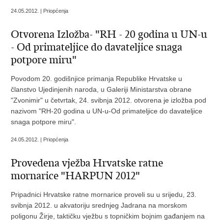
24.05.2012. | Priopćenja
Otvorena Izložba- "RH - 20 godina u UN-u
- Od primateljice do davateljice snaga
potpore miru"
Povodom 20. godišnjice primanja Republike Hrvatske u
članstvo Ujedinjenih naroda, u Galeriji Ministarstva obrane
"Zvonimir" u četvrtak, 24. svibnja 2012. otvorena je izložba pod
nazivom "RH-20 godina u UN-u-Od primateljice do davateljice
snaga potpore miru".
24.05.2012. | Priopćenja
Provedena vježba Hrvatske ratne
mornarice "HARPUN 2012"
Pripadnici Hrvatske ratne mornarice proveli su u srijedu, 23.
svibnja 2012. u akvatoriju srednjeg Jadrana na morskom
poligonu Žirje, taktičku vježbu s topničkim bojnim gađanjem na