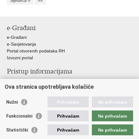
Sljedeća »
»»
e-Građani
e-Građani
e-Savjetovanja
Portal otvorenih podataka RH
Izvozni portal
Pristup informacijama
Službenica za informiranje
Ova stranica upotrebljava kolačiće
Izjava o pristupačnosti
Pravo na pristup informacijama
Ravnopravnost spolova u MORH-u i OSRH
Nužni
Prihvaćam
Ne prihvaćam
Javna nabava
Funkcionalni
Prihvaćam
Ne prihvaćam
Važne poveznice
Statistički
Prihvaćam
Ne prihvaćam
Vlada RH
Predsjednik RH