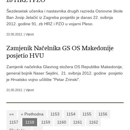
zb HRZ i PZO
Šezdesetak učenika i nastavnika drugih razreda Osnovne škole
Ban Josip Jelačić iz Zagreba posjetilo je danas 22. svibnja
2012. godine 91. zb HRZ i PZO u vojarni Pleso.
22.05.2012. | Vijesti
Zamjenik Načelnika GS OS Makedonije
posjetio HVU
Zamjenik načelnika Glavnog stožera OS Republike Makedonije,
general bojnik Naser Sejdini, 21. svibnja 2012. godine posjetio
je Hrvatsko vojno učilište "Petar Zrinski".
21.05.2012. | Vijesti
««
« Prethodna
1153
1154
1155
1156
1157
1158
1159
1160
1161
1162