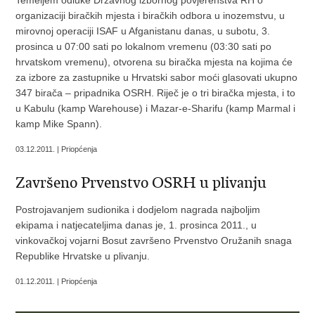
Temeljem odluke Državnog izbornog povjerenstva RH o
organizaciji biračkih mjesta i biračkih odbora u inozemstvu, u
mirovnoj operaciji ISAF u Afganistanu danas, u subotu, 3.
prosinca u 07:00 sati po lokalnom vremenu (03:30 sati po
hrvatskom vremenu), otvorena su biračka mjesta na kojima će
za izbore za zastupnike u Hrvatski sabor moći glasovati ukupno
347 birača – pripadnika OSRH. Riječ je o tri biračka mjesta, i to
u Kabulu (kamp Warehouse) i Mazar-e-Sharifu (kamp Marmal i
kamp Mike Spann).
03.12.2011. | Priopćenja
Završeno Prvenstvo OSRH u plivanju
Postrojavanjem sudionika i dodjelom nagrada najboljim
ekipama i natjecateljima danas je, 1. prosinca 2011., u
vinkovačkoj vojarni Bosut završeno Prvenstvo Oružanih snaga
Republike Hrvatske u plivanju.
01.12.2011. | Priopćenja