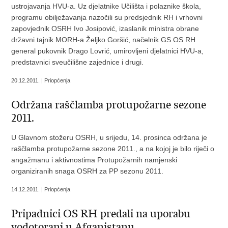
ustrojavanja HVU-a. Uz djelatnike Učilišta i polaznike škola,
programu obilježavanja nazočili su predsjednik RH i vrhovni
zapovjednik OSRH Ivo Josipović, izaslanik ministra obrane
državni tajnik MORH-a Željko Goršić, načelnik GS OS RH
general pukovnik Drago Lovrić, umirovljeni djelatnici HVU-a,
predstavnici sveučilišne zajednice i drugi.
20.12.2011. | Priopćenja
Održana raščlamba protupožarne sezone
2011.
U Glavnom stožeru OSRH, u srijedu, 14. prosinca održana je
raščlamba protupožarne sezone 2011., a na kojoj je bilo riječi o
angažmanu i aktivnostima Protupožarnih namjenski
organiziranih snaga OSRH za PP sezonu 2011.
14.12.2011. | Priopćenja
Pripadnici OS RH predali na uporabu
vodotoranj u Afganistanu