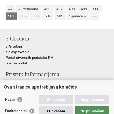
««
« Prethodna
496
497
498
499
500
501
502
503
504
505
Sljedeća »
»»
e-Građani
e-Građani
e-Savjetovanja
Portal otvorenih podataka RH
Izvozni portal
Pristup informacijama
Službenica za informiranje
Ova stranica upotrebljava kolačiće
Izjava o pristupačnosti
Pravo na pristup informacijama
Ravnopravnost spolova u MORH-u i OSRH
Nužni
Prihvaćam
Ne prihvaćam
Javna nabava
Funkcionalni
Prihvaćam
Ne prihvaćam