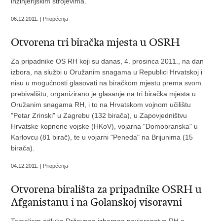
inžinjerijskim strojevima.
06.12.2011. | Priopćenja
Otvorena tri biračka mjesta u OSRH
Za pripadnike OS RH koji su danas, 4. prosinca 2011., na dan
izbora, na službi u Oružanim snagama u Republici Hrvatskoj i
nisu u mogućnosti glasovati na biračkom mjestu prema svom
prebivalištu, organizirano je glasanje na tri biračka mjesta u
Oružanim snagama RH, i to na Hrvatskom vojnom učilištu
"Petar Zrinski" u Zagrebu (132 birača), u Zapovjedništvu
Hrvatske kopnene vojske (HKoV), vojarna "Domobranska" u
Karlovcu (81 birač), te u vojarni "Peneda" na Brijunima (15
birača).
04.12.2011. | Priopćenja
Otvorena birališta za pripadnike OSRH u
Afganistanu i na Golanskoj visoravni