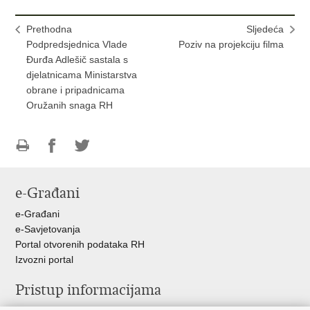
Prethodna
Sljedeća
Podpredsjednica Vlade
Poziv na projekciju filma
Đurđa Adlešič sastala s
djelatnicama Ministarstva
obrane i pripadnicama
Oružanih snaga RH
Ispiši
Podijeli
Podijeli
stranicu
na
na
e-Građani
Facebooku
Twitteru
e-Građani
e-Savjetovanja
Portal otvorenih podataka RH
Izvozni portal
Pristup informacijama