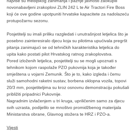
najviše su medijskog zanimanja i pažnje javnosti zaokupili
novonabavljeni zrakoplovi ZLIN 242 L te Air Tractori Fire Boss
koji će ove godine upotpuniti hrvatske kapacitete za nadolazeću
protupožarnu sezonu.
Posjetitelji su imali priliku razgledati i unutrašnjost letjelica što je
posebno zainteresiralo djecu koja su pilotima upućivala pregršt
pitanja zanimajući se od tehničkih karakteristika letjelica do
upita kako postati pilot Hrvatskog ratnog zrakoplovstva.
Pored izloženih letjelica, posjetitelji su se mogli upoznati s
tehnikom kojom raspolaže PZO pukovnija koja je također
smještena u vojarni Zemunik. Što je to, kako izgleda i čemu
služi samohodni raketni sustav, borbena oklopna vozila, topovi
20/3 mm, posjetiteljima su kroz osnovnu demonstraciju pokušali
približiti pripadnici Pukovnije.
Nagradnim izvlačenjem u tri kruga, upriličenim samo za djecu
svih uzrasta, podijelilo se mnoštvo promidžbenog materijala
Ministarstva obrane, Glavnog stožera te HRZ i PZO-a.
Vijesti