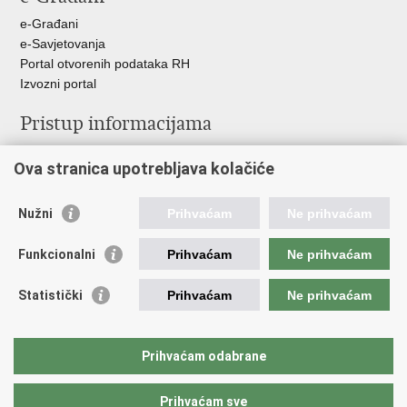
e-Građani
e-Savjetovanja
Portal otvorenih podataka RH
Izvozni portal
Pristup informacijama
Službenica za informiranje
Ova stranica upotrebljava kolačiće
Izjava o pristupačnosti
Pravo na pristup informacijama
Ravnopravnost spolova u MORH-u i OSRH
Nužni
Prihvaćam
Ne prihvaćam
Javna nabava
Funkcionalni
Prihvaćam
Ne prihvaćam
Važne poveznice
Statistički
Prihvaćam
Ne prihvaćam
Vlada RH
Predsjednik RH
Hrvatski Sabor
Prihvaćam odabrane
Pučki pravobranitelj
Prihvaćam sve