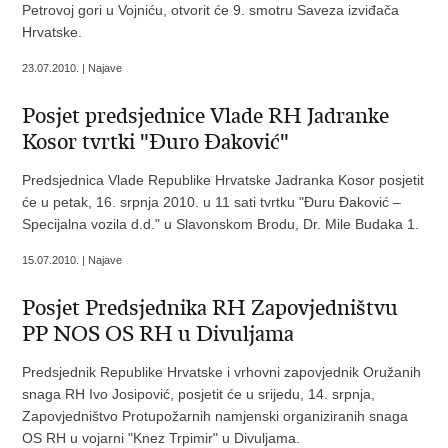
Petrovoj gori u Vojniću, otvorit će 9. smotru Saveza izviđača
Hrvatske.
23.07.2010. | Najave
Posjet predsjednice Vlade RH Jadranke
Kosor tvrtki "Đuro Đaković"
Predsjednica Vlade Republike Hrvatske Jadranka Kosor posjetit
će u petak, 16. srpnja 2010. u 11 sati tvrtku "Đuru Đaković –
Specijalna vozila d.d." u Slavonskom Brodu, Dr. Mile Budaka 1.
15.07.2010. | Najave
Posjet Predsjednika RH Zapovjedništvu
PP NOS OS RH u Divuljama
Predsjednik Republike Hrvatske i vrhovni zapovjednik Oružanih
snaga RH Ivo Josipović, posjetit će u srijedu, 14. srpnja,
Zapovjedništvo Protupožarnih namjenski organiziranih snaga
OS RH u vojarni "Knez Trpimir" u Divuljama.