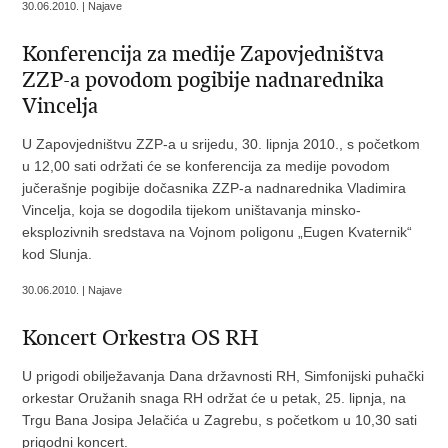
30.06.2010. | Najave
Konferencija za medije Zapovjedništva
ZZP-a povodom pogibije nadnarednika
Vincelja
U Zapovjedništvu ZZP-a u srijedu, 30. lipnja 2010., s početkom
u 12,00 sati održati će se konferencija za medije povodom
jučerašnje pogibije dočasnika ZZP-a nadnarednika Vladimira
Vincelja, koja se dogodila tijekom uništavanja minsko-
eksplozivnih sredstava na Vojnom poligonu „Eugen Kvaternik“
kod Slunja.
30.06.2010. | Najave
Koncert Orkestra OS RH
U prigodi obilježavanja Dana državnosti RH, Simfonijski puhački
orkestar Oružanih snaga RH održat će u petak, 25. lipnja, na
Trgu Bana Josipa Jelačića u Zagrebu, s početkom u 10,30 sati
prigodni koncert.