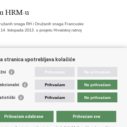
etu HRM-u
 Oružanih snaga RH i Oružanih snaga Francuske
14. listopada 2013. u posjetu Hrvatskoj ratnoj
a stranica upotrebljava kolačiće
59
460
461
462
463
Sljedeća »
»»
žni
Prihvaćam
Ne prihvaćam
nkcionalni
Prihvaćam
Ne prihvaćam
ažne poveznice
atistički
Prihvaćam
Ne prihvaćam
ada RH
dsjednik RH
Prihvaćam odabrane
Prihvaćam sve
atski Sabor
ki pravobranitelj