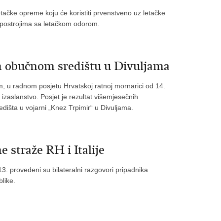
letačke opreme koju će koristiti prvenstveno uz letačke
u postrojima sa letačkom odorom.
m obučnom središtu u Divuljama
 u radnom posjetu Hrvatskoj ratnoj mornarici od 14.
izaslanstvo. Posjet je rezultat višemjesečnih
dišta u vojarni „Knez Trpimir“ u Divuljama.
e straže RH i Italije
13. provedeni su bilateralni razgovori pripadnika
like.