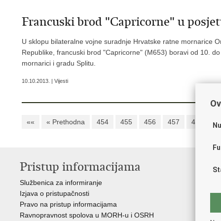
Francuski brod "Capricorne" u posj
U sklopu bilateralne vojne suradnje Hrvatske ratne mornarice
Republike, francuski brod "Capricorne" (M653) boravi od 10. do 
mornarici i gradu Splitu.
10.10.2013. | Vijesti
Ov
««
« Prethodna
454
455
456
457
458
4
Nu
Fu
Pristup informacijama
V
St
Službenica za informiranje
Vl
Izjava o pristupačnosti
Pre
Pravo na pristup informacijama
Hrv
Ravnopravnost spolova u MORH-u i OSRH
Puč