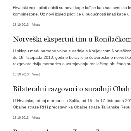
Hrvatski vojni piloti dobili su nove kape lađice kao sastavni dio 
kombinezone. Uz novi izgled piloti će u budućnosti imati kape 
18.10.2013. | Vijesti
Norveški ekspertni tim u Ronilačko
U sklopu međunarodne vojne suradnje s Kraljevinom Norveškom,
do 18. listopada 2013. godine boravilo je četveročlano norveško 
razgovora dviju mornarica o ustrojavanju ronilačkog obučnog sre
18.10.2013. | Vijesti
Bilateralni razgovori o suradnji Obaln
U Hrvatskoj ratnoj mornarici u Splitu, od 15. do 17. listopada 20
Obalne straže RH i predstavnika Obalne straže Talijanske Repub
18.10.2013. | Vijesti