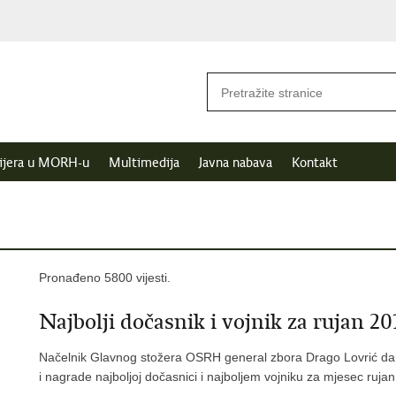
ijera u MORH-u
Multimedija
Javna nabava
Kontakt
Pronađeno 5800 vijesti.
Najbolji dočasnik i vojnik za rujan 20
Načelnik Glavnog stožera OSRH general zbora Drago Lovrić dana
i nagrade najboljoj dočasnici i najboljem vojniku za mjesec rujan