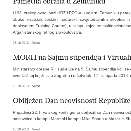
Pametna obrana u Zemuniku
U 93. zrakoplovnoj bazi HRZ i PZO-a u vojarni Zemunik u petak, 
obuke hrvatskih, čeških i mađarskih savjetodavnih zrakoplovnih
deployment Training Course), u sklopu kojeg se multinacionaln
Afganistanskog ratnog zrakoplovstva.
18.10.2013. | Vijesti
MORH na Sajmu stipendija i Virtualn
Ministarstvo obrane RH sudjeluje na 9. Sajmu stipendija koji se 
sveučilišnoj knjižnici u Zagrebu i u četvrtak, 17. listopada 2013. 
15.10.2013. | Vijesti
Obilježen Dan neovisnosti Republike
Pripadnici 22. hrvatskog kontingenta obilježili su Dan neovisn
sastavnica u kampu Marmal i kampu Mike Spann u Mazar-e-Shar
10.10.2013. | Vijesti