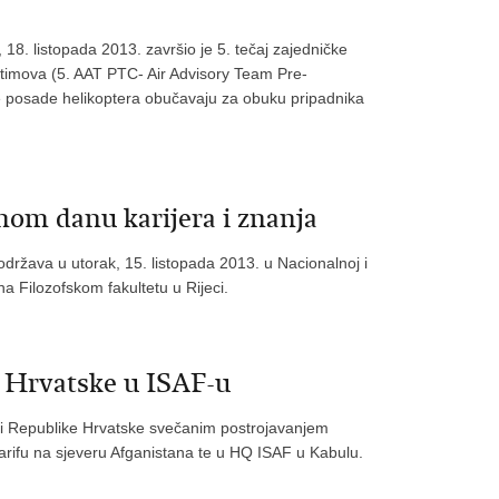
18. listopada 2013. završio je 5. tečaj zajedničke
 timova (5. AAT PTC- Air Advisory Team Pre-
e posade helikoptera obučavaju za obuku pripadnika
om danu karijera i znanja
održava u utorak, 15. listopada 2013. u Nacionalnoj i
na Filozofskom fakultetu u Rijeci.
 Hrvatske u ISAF-u
osti Republike Hrvatske svečanim postrojavanjem
ifu na sjeveru Afganistana te u HQ ISAF u Kabulu.