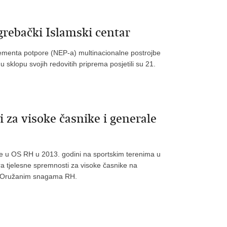
grebački Islamski centar
lementa potpore (NEP-a) multinacionalne postrojbe
lopu svojih redovitih priprema posjetili su 21.
 za visoke časnike i generale
ode u OS RH u 2013. godini na sportskim terenima u
a tjelesne spremnosti za visoke časnike na
 u Oružanim snagama RH.