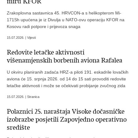
miru KFOR
Zrakoplovna sastavnica 45. HRVCON-a s helikopterom Mi-
171Sh upućena je iz Divulja u NATO-ovu operaciju KFOR na
Kosovu radi potpore i prijevoza snaga
15.07.2026. | Vijesti
Redovite letačke aktivnosti
višenamjenskih borbenih aviona Rafalea
U okviru planiranih zadaća HRZ-a piloti 191. eskadrile lovačkih
aviona će 15. srpnja 2026. od 14 do 15 sati provoditi redovite
letačke aktivnosti i može se očekivati probijanje zvučnog zida
15.07.2026. | Stranica
Polaznici 25. naraštaja Visoke dočasničke
izobrazbe posjetili Zapovjedno operativno
središte