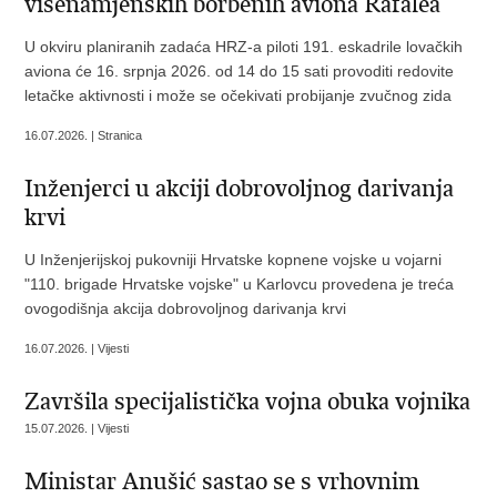
višenamjenskih borbenih aviona Rafalea
U okviru planiranih zadaća HRZ-a piloti 191. eskadrile lovačkih
aviona će 16. srpnja 2026. od 14 do 15 sati provoditi redovite
letačke aktivnosti i može se očekivati probijanje zvučnog zida
16.07.2026. | Stranica
Inženjerci u akciji dobrovoljnog darivanja
krvi
U Inženjerijskoj pukovniji Hrvatske kopnene vojske u vojarni
"110. brigade Hrvatske vojske" u Karlovcu provedena je treća
ovogodišnja akcija dobrovoljnog darivanja krvi
16.07.2026. | Vijesti
Završila specijalistička vojna obuka vojnika
15.07.2026. | Vijesti
Ministar Anušić sastao se s vrhovnim