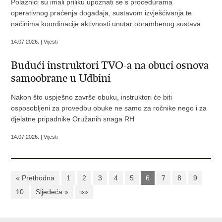
Polaznici su imali priliku upoznati se s procedurama
operativnog praćenja događaja, sustavom izvješćivanja te
načinima koordinacije aktivnosti unutar obrambenog sustava
14.07.2026. | Vijesti
Budući instruktori TVO-a na obuci osnova
samoobrane u Udbini
Nakon što uspješno završe obuku, instruktori će biti
osposobljeni za provedbu obuke ne samo za ročnike nego i za
djelatne pripadnike Oružanih snaga RH
14.07.2026. | Vijesti
« Prethodna
1
2
3
4
5
6
7
8
9
10
Sljedeća »
»»