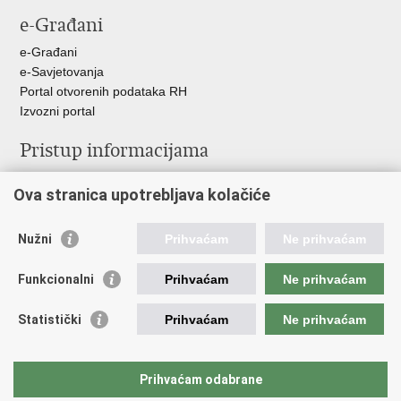
e-Građani
e-Građani
e-Savjetovanja
Portal otvorenih podataka RH
Izvozni portal
Pristup informacijama
Službenica za informiranje
Ova stranica upotrebljava kolačiće
Izjava o pristupačnosti
Pravo na pristup informacijama
Ravnopravnost spolova u MORH-u i OSRH
Nužni
Prihvaćam
Ne prihvaćam
Javna nabava
Funkcionalni
Prihvaćam
Ne prihvaćam
Važne poveznice
Statistički
Prihvaćam
Ne prihvaćam
Vlada RH
Predsjednik RH
Hrvatski Sabor
Prihvaćam odabrane
Pučki pravobranitelj