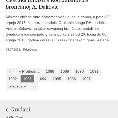
Čestitka ministra Kotromanovića
brončanoj A. Đaković
Ministar obrane Ante Kotromanović uputio je danas, u petak 05.
srpnja 2013. čestitku pripadnici Oružanih snaga RH - judašici
Andreji Đaković na jučer osvojenoj brončanoj medalji 35.
Svjetskom vojnom judo prvenstvu koje se od 29. lipnja do 06.
srpnja 2013. godine održava u kazakhstanskom gradu Astana.
05.07.2013. | Priopćenja
««
« Prethodna
1088
1089
1090
1091
1092
1093
1094
1095
1096
1097
Sljedeća »
»»
e-Građani
e-Građani