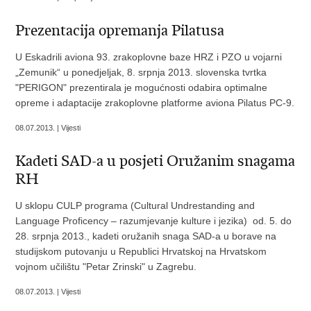
Prezentacija opremanja Pilatusa
U Eskadrili aviona 93. zrakoplovne baze HRZ i PZO u vojarni
„Zemunik“ u ponedjeljak, 8. srpnja 2013. slovenska tvrtka
"PERIGON" prezentirala je mogućnosti odabira optimalne
opreme i adaptacije zrakoplovne platforme aviona Pilatus PC-9.
08.07.2013. | Vijesti
Kadeti SAD-a u posjeti Oružanim snagama
RH
U sklopu CULP programa (Cultural Undrestanding and
Language Proficency – razumjevanje kulture i jezika) od. 5. do
28. srpnja 2013., kadeti oružanih snaga SAD-a u borave na
studijskom putovanju u Republici Hrvatskoj na Hrvatskom
vojnom učilištu "Petar Zrinski" u Zagrebu.
08.07.2013. | Vijesti