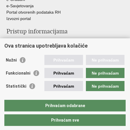
e-Savjetovanja
Portal otvorenih podataka RH
Izvozni portal
Pristup informacijama
Službenica za informiranje
Ova stranica upotrebljava kolačiće
Izjava o pristupačnosti
Pravo na pristup informacijama
Ravnopravnost spolova u MORH-u i OSRH
Nužni
Prihvaćam
Ne prihvaćam
Javna nabava
Funkcionalni
Prihvaćam
Ne prihvaćam
Važne poveznice
Statistički
Prihvaćam
Ne prihvaćam
Vlada RH
Predsjednik RH
Hrvatski Sabor
Prihvaćam odabrane
Pučki pravobranitelj
Prihvaćam sve
Povratak na vrh