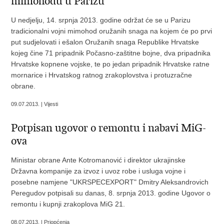
mimohodu u Parizu
U nedjelju, 14. srpnja 2013. godine održat će se u Parizu
tradicionalni vojni mimohod oružanih snaga na kojem će po prvi
put sudjelovati i ešalon Oružanih snaga Republike Hrvatske
kojeg čine 71 pripadnik Počasno-zaštitne bojne, dva pripadnika
Hrvatske kopnene vojske, te po jedan pripadnik Hrvatske ratne
mornarice i Hrvatskog ratnog zrakoplovstva i protuzračne
obrane.
09.07.2013. | Vijesti
Potpisan ugovor o remontu i nabavi MiG-
ova
Ministar obrane Ante Kotromanović i direktor ukrajinske
Državna kompanije za izvoz i uvoz robe i usluga vojne i
posebne namjene "UKRSPECEXPORT" Dmitry Aleksandrovich
Peregudov potpisali su danas, 8. srpnja 2013. godine Ugovor o
remontu i kupnji zrakoplova MiG 21.
08.07.2013. | Priopćenja