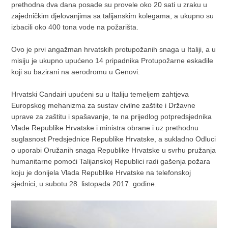
prethodna dva dana posade su provele oko 20 sati u zraku u
zajedničkim djelovanjima sa talijanskim kolegama, a ukupno su
izbacili oko 400 tona vode na požarišta.
Ovo je prvi angažman hrvatskih protupožanih snaga u Italiji, a u
misiju je ukupno upućeno 14 pripadnika Protupožarne eskadile
koji su bazirani na aerodromu u Genovi.
Hrvatski Candairi upućeni su u Italiju temeljem zahtjeva
Europskog mehanizma za sustav civilne zaštite i Državne
uprave za zaštitu i spašavanje, te na prijedlog potpredsjednika
Vlade Republike Hrvatske i ministra obrane i uz prethodnu
suglasnost Predsjednice Republike Hrvatske, a sukladno Odluci
o uporabi Oružanih snaga Republike Hrvatske u svrhu pružanja
humanitarne pomoći Talijanskoj Republici radi gašenja požara
koju je donijela Vlada Republike Hrvatske na telefonskoj
sjednici, u subotu 28. listopada 2017. godine.