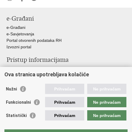
Ispiši
Podijeli
Podijeli
stranicu
na
na
e-Građani
Facebooku
Twitteru
e-Građani
e-Savjetovanja
Portal otvorenih podataka RH
Izvozni portal
Pristup informacijama
Službenica za informiranje
Ova stranica upotrebljava kolačiće
Izjava o pristupačnosti
Pravo na pristup informacijama
Ravnopravnost spolova u MORH-u i OSRH
Nužni
Prihvaćam
Ne prihvaćam
Javna nabava
Funkcionalni
Prihvaćam
Ne prihvaćam
Važne poveznice
Statistički
Prihvaćam
Ne prihvaćam
Vlada RH
Predsjednik RH
Hrvatski Sabor