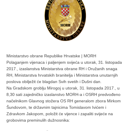
Ministarstvo obrane Republike Hrvatske | MORH
Polaganjem vijenaca i paljenjem svijeća u utorak, 31. listopada
2017., izaslanstva Ministarstva obrane RH i Oružanih snaga
RH, Ministarstva hrvatskih branitelja i Ministarstva unutarnjih
poslova obilježit će blagdan Svih svetih i Dušni dan.
Na Gradskom groblju Mirogoj u utorak, 31. listopada 2017., u
8,30 sati zajedničko izaslanstvo MORH-a i OSRH predvođeno
načelnikom Glavnog stožera OS RH generalom zbora Mirkom
Šundovom, te državnim tajnicima Tomislavom Ivićem i
Zdravkom Jakopom, položit će vijence i zapaliti svijeće na
grobovima preminulih dužnosnika: