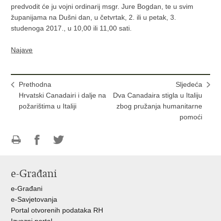
predvodit će ju vojni ordinarij msgr. Jure Bogdan, te u svim
županijama na Dušni dan, u četvrtak, 2. ili u petak, 3.
studenoga 2017., u 10,00 ili 11,00 sati.
Najave
Prethodna
Sljedeća
Hrvatski Canadairi i dalje na
Dva Canadaira stigla u Italiju
požarištima u Italiji
zbog pružanja humanitarne
pomoći
Ispiši
Podijeli
Podijeli
stranicu
na
na
e-Građani
Facebooku
Twitteru
e-Građani
e-Savjetovanja
Portal otvorenih podataka RH