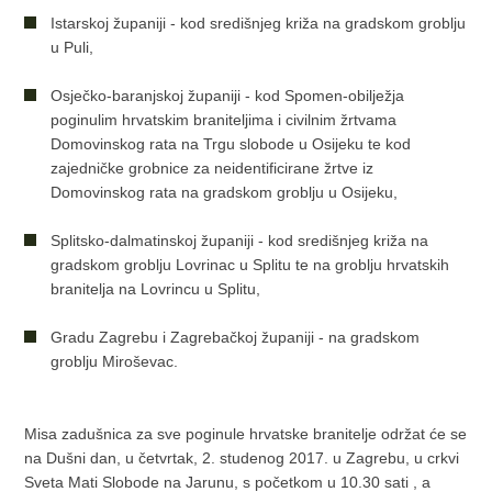
Istarskoj županiji - kod središnjeg križa na gradskom groblju
u Puli,
Osječko-baranjskoj županiji - kod Spomen-obilježja
poginulim hrvatskim braniteljima i civilnim žrtvama
Domovinskog rata na Trgu slobode u Osijeku te kod
zajedničke grobnice za neidentificirane žrtve iz
Domovinskog rata na gradskom groblju u Osijeku,
Splitsko-dalmatinskoj županiji - kod središnjeg križa na
gradskom groblju Lovrinac u Splitu te na groblju hrvatskih
branitelja na Lovrincu u Splitu,
Gradu Zagrebu i Zagrebačkoj županiji - na gradskom
groblju Miroševac.
Misa zadušnica za sve poginule hrvatske branitelje održat će se
na Dušni dan, u četvrtak, 2. studenog 2017. u Zagrebu, u crkvi
Sveta Mati Slobode na Jarunu, s početkom u 10.30 sati , a