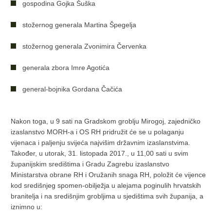
gospodina Gojka Šuška
stožernog generala Martina Špegelja
stožernog generala Zvonimira Červenka
generala zbora Imre Agotića
general-bojnika Gordana Čačića
Nakon toga, u 9 sati na Gradskom groblju Mirogoj, zajedničko
izaslanstvo MORH-a i OS RH pridružit će se u polaganju
vijenaca i paljenju svijeća najvišim državnim izaslanstvima.
Također, u utorak, 31. listopada 2017., u 11,00 sati u svim
županijskim središtima i Gradu Zagrebu izaslanstvo
Ministarstva obrane RH i Oružanih snaga RH, položit će vijence
kod središnjeg spomen-obilježja u alejama poginulih hrvatskih
branitelja i na središnjim grobljima u sjedištima svih županija, a
iznimno u: