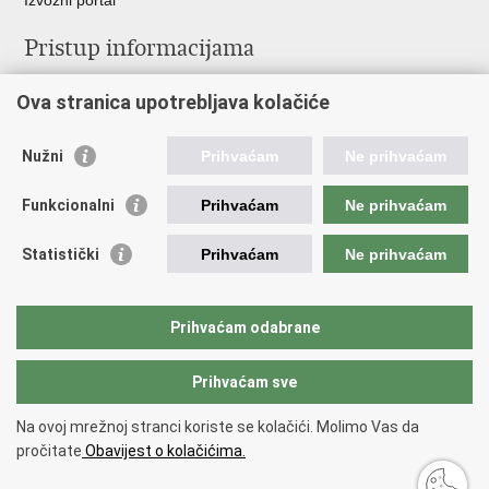
Izvozni portal
Pristup informacijama
Službenica za informiranje
Ova stranica upotrebljava kolačiće
Izjava o pristupačnosti
Pravo na pristup informacijama
Ravnopravnost spolova u MORH-u i OSRH
Nužni
Prihvaćam
Ne prihvaćam
Javna nabava
Funkcionalni
Prihvaćam
Ne prihvaćam
Važne poveznice
Statistički
Prihvaćam
Ne prihvaćam
Vlada RH
Predsjednik RH
Hrvatski Sabor
Prihvaćam odabrane
Pučki pravobranitelj
Prihvaćam sve
Povratak na vrh
Na ovoj mrežnoj stranci koriste se kolačići. Molimo Vas da
Copyright © 2026 Ministarstvo obrane Republike Hrvatske.
Uvjeti
pročitate
Obavijest o kolačićima.
korištenja
.