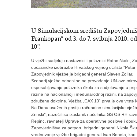
U Simulacijskom središtu Zapovjedniš
Frankopan“ od 3. do 7. svibnja 2010. 
10".
U vježbi sudjeluju nastavnici i polaznici Ratne škole,
dočasničke izobrazbe Hrvatskog vojnog učilišta "Petar Z
Zapovjednik vježbe je brigadni general Slaven Zdilar.
Scenarij vježbe odnosi se na provođenje UN-ove mirovne 
osposobljavanje polaznika škola za sudjelovanje u pripr
razine na nacionalnoj i međunarodnoj razini, na zapov
združene doktrine. Vježba „CAX 10“ prva je ove vrste 
Na Danu uvaženih gostiju računalno simulacijske vježbe
Zrinski", nazočili su izaslanik načelnika GS OS RH rav
Repinc, ravnatelj Uprave za operativne poslove i obu
Zapovjedništva za potporu brigadni general Nikola Šku
vrednovanje vježbe brigadni general Ivan Beneta, kao i 