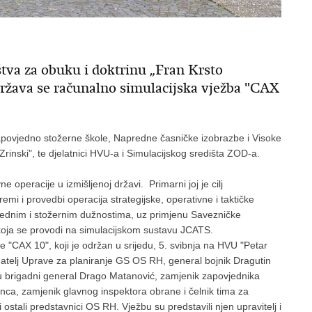
tva za obuku i doktrinu „Fran Krsto
održava se računalno simulacijska vježba "CAX
 Zapovjedno stožerne škole, Napredne časničke izobrazbe i Visoke
rinski", te djelatnici HVU-a i Simulacijskog središta ZOD-a.
operacije u izmišljenoj državi. Primarni joj je cilj
emi i provedbi operacija strategijske, operativne i taktičke
jednim i stožernim dužnostima, uz primjenu Savezničke
koja se provodi na simulacijskom sustavu JCATS.
 "CAX 10", koji je održan u srijedu, 5. svibnja na HVU "Petar
natelj Uprave za planiranje GS OS RH, general bojnik Dragutin
ku brigadni general Drago Matanović, zamjenik zapovjednika
nca, zamjenik glavnog inspektora obrane i čelnik tima za
ostali predstavnici OS RH. Vježbu su predstavili njen upravitelj i