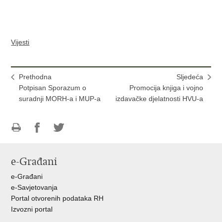
Vijesti
Prethodna
Sljedeća
Potpisan Sporazum o
Promocija knjiga i vojno
suradnji MORH-a i MUP-a
izdavačke djelatnosti HVU-a
Ispiši
Podijeli
Podijeli
stranicu
na
na
e-Građani
Facebooku
Twitteru
e-Građani
e-Savjetovanja
Portal otvorenih podataka RH
Izvozni portal