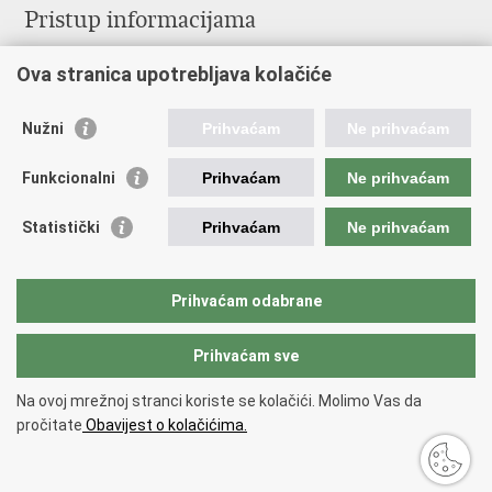
Pristup informacijama
Službenica za informiranje
Ova stranica upotrebljava kolačiće
Izjava o pristupačnosti
Pravo na pristup informacijama
Ravnopravnost spolova u MORH-u i OSRH
Nužni
Prihvaćam
Ne prihvaćam
Javna nabava
Funkcionalni
Prihvaćam
Ne prihvaćam
Važne poveznice
Statistički
Prihvaćam
Ne prihvaćam
Vlada RH
Predsjednik RH
Hrvatski Sabor
Prihvaćam odabrane
Pučki pravobranitelj
Prihvaćam sve
Povratak na vrh
Na ovoj mrežnoj stranci koriste se kolačići. Molimo Vas da
Copyright © 2026 Ministarstvo obrane Republike Hrvatske.
Uvjeti
pročitate
Obavijest o kolačićima.
korištenja
.