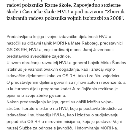
radovi polaznika Ratne škole, Zapovjedno stožerne
škole i Časničke škole HVU-a pod nazivom "Zbornik
izabranih radova polaznika vojnih izobrazbi za 2008".
Predstavljanu knjiga i vojno izdavačke djelatnosti HVU-a
nazočili su državni tajnik MORH-a Mate Raboteg, predstavnici
GS OS RH, HVU-a, vojni ordinarij mons. Juraj Jezerinac i
predstavnici sveučilišne zajednice.
U svom obraćanju ravnatelj HVU-a general bojnik Mirko Šundov
istaknuo je važnost ovakvih događanja, kao i značaj vojno
izdavačke djelatnosti kako za OS RH, tako i za širu zajednicu.
O predstavljenim djelima govorili su njihovi autori i recenzenti, a
u kulturnom dijelu programa kadet Jure Jajčanin recitirao je
pjesme iz svoje zbirke pjesama.
Nakon predstavljanja knjiga, gosti su obišli izložbu vojno-
stručne literature izdane na HVU, koju je postavilo Središte za
izdavaštvo i multimediju HVU-a, kao i izložbu o sudjelovanju
pripadnika OS RH u mirovnim misijama, koju je postavio Vojni
muzej Službe za odnose s javnošću i informiranje MORH-a.