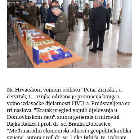
Na Hrvatskom vojnom učilištu "Petar Zrinski", u
četvrtak, 11. ožujka održana je promocija knjiga i
vojno izdavačke djelatnosti HVU-a. Predstavljena su
tri naslova: "Kratak pregled vojnih djelovanja u
Domovinskom ratu", autora generala u mirovini
Rajka Rakića i prof. dr. sc. Branka Dubravice,
"Međunarodni ekonomski odnosi i geopolitička slika
svijeta", autora prof. dr. sc. Luke Brkića, te izabrani