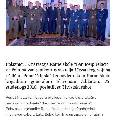
Polaznici 13. naraštaja Ratne škole "Ban Josip Jelačić"
na čelu sa zamjenikom ravnatelja Hrvatskog vojnog
učilišta "Petar Zrinski" i zapovjednikom Ratne škole
brigadnim generalom Slavenom Zdilarom, 25.
studenoga 2010., posjetili su Hrvatski sabor.
Posjet Hrvatskom saboru proveden je kao dio praktične
nastave iz predmeta "Nacionalna sigurnost i obrana".
Polaznike i djelatnike Ratne škole primio je Predsjednik
Hrvatskog sabora Luka Bebić koji ih je upoznao s trenutnim