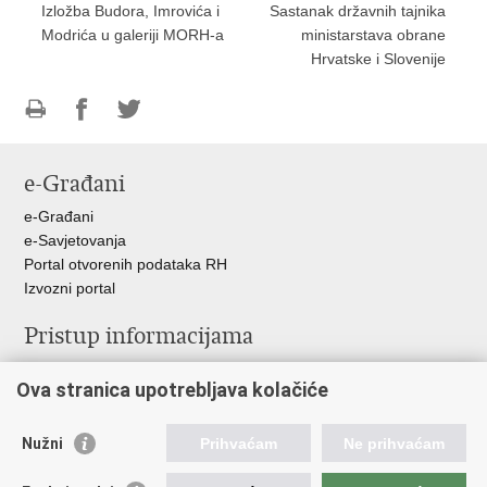
Izložba Budora, Imrovića i
Sastanak državnih tajnika
Modrića u galeriji MORH-a
ministarstava obrane
Hrvatske i Slovenije
Ispiši
Podijeli
Podijeli
stranicu
na
na
e-Građani
Facebooku
Twitteru
e-Građani
e-Savjetovanja
Portal otvorenih podataka RH
Izvozni portal
Pristup informacijama
Službenica za informiranje
Ova stranica upotrebljava kolačiće
Izjava o pristupačnosti
Pravo na pristup informacijama
Ravnopravnost spolova u MORH-u i OSRH
Nužni
Prihvaćam
Ne prihvaćam
Javna nabava