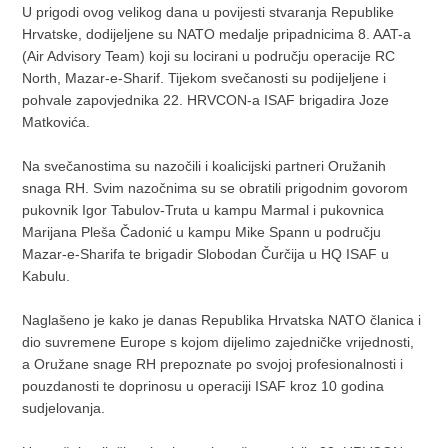
U prigodi ovog velikog dana u povijesti stvaranja Republike
Hrvatske, dodijeljene su NATO medalje pripadnicima 8. AAT-a
(Air Advisory Team) koji su locirani u području operacije RC
North, Mazar-e-Sharif. Tijekom svečanosti su podijeljene i
pohvale zapovjednika 22. HRVCON-a ISAF brigadira Joze
Matkovića.
Na svečanostima su nazočili i koalicijski partneri Oružanih
snaga RH. Svim nazočnima su se obratili prigodnim govorom
pukovnik Igor Tabulov-Truta u kampu Marmal i pukovnica
Marijana Pleša Čadonić u kampu Mike Spann u području
Mazar-e-Sharifa te brigadir Slobodan Čurčija u HQ ISAF u
Kabulu.
Naglašeno je kako je danas Republika Hrvatska NATO članica i
dio suvremene Europe s kojom dijelimo zajedničke vrijednosti,
a Oružane snage RH prepoznate po svojoj profesionalnosti i
pouzdanosti te doprinosu u operaciji ISAF kroz 10 godina
sudjelovanja.