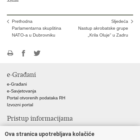
Prethodna
Sljedeća
Parlamentarna skupština
Nastup akrobatske grupe
NATO-a u Dubrovniku
„Krila Oluje“ u Zadru
Ispiši
Podijeli
Podijeli
stranicu
na
na
e-Građani
Facebooku
Twitteru
e-Građani
e-Savjetovanja
Portal otvorenih podataka RH
Izvozni portal
Pristup informacijama
Službenica za informiranje
Ova stranica upotrebljava kolačiće
Izjava o pristupačnosti