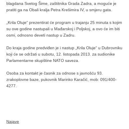
blagdana Svetog Šime, zaštitnika Grada Zadra, a moguće je
pratiti ga na Obali kralja Petra Krešimira IV, u smjeru gata.
„Krila Oluje“ prezentirat će program u trajanju 25 minuta s kojim
su ove godine nastupali u Mađarskoj i Poljskoj, a ovo će im biti
osmi, odnosno deveti nastup u Zadru.
Do kraja godine predviđen je i nastup „Krila Oluje“ u Dubrovniku
koji će se održati u subotu, 12. listopada 2013. za sudionike
Parlamentarne skupštine NATO saveza.
Osoba za kontakt je časnik za odnose s javnošću 93.
zrakoplovne baze, pukovnik Marinko Karačić, mob: 091/400-
4277.
Najave