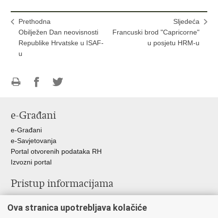
Prethodna
Sljedeća
Obilježen Dan neovisnosti
Francuski brod "Capricorne"
Republike Hrvatske u ISAF-
u posjetu HRM-u
u
Ispiši
Podijeli
Podijeli
stranicu
na
na
e-Građani
Facebooku
Twitteru
e-Građani
e-Savjetovanja
Portal otvorenih podataka RH
Izvozni portal
Pristup informacijama
Službenica za informiranje
Ova stranica upotrebljava kolačiće
Izjava o pristupačnosti