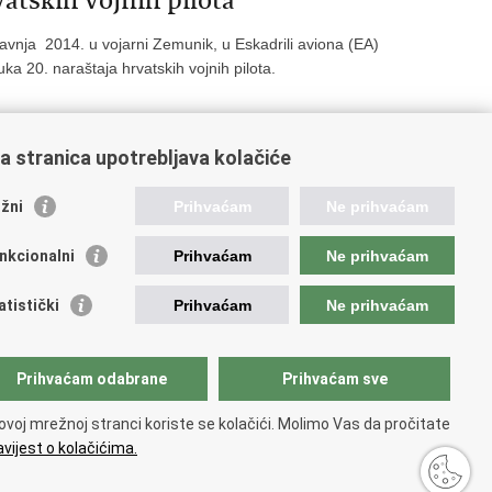
vatskih vojnih pilota
avnja 2014. u vojarni Zemunik, u Eskadrili aviona (EA)
a 20. naraštaja hrvatskih vojnih pilota.
a stranica upotrebljava kolačiće
52
453
454
455
456
Sljedeća »
»»
žni
Prihvaćam
Ne prihvaćam
nkcionalni
Prihvaćam
Ne prihvaćam
ažne poveznice
atistički
Prihvaćam
Ne prihvaćam
ada RH
dsjednik RH
Prihvaćam odabrane
Prihvaćam sve
atski Sabor
ki pravobranitelj
ovoj mrežnoj stranci koriste se kolačići. Molimo Vas da pročitate
vijest o kolačićima.