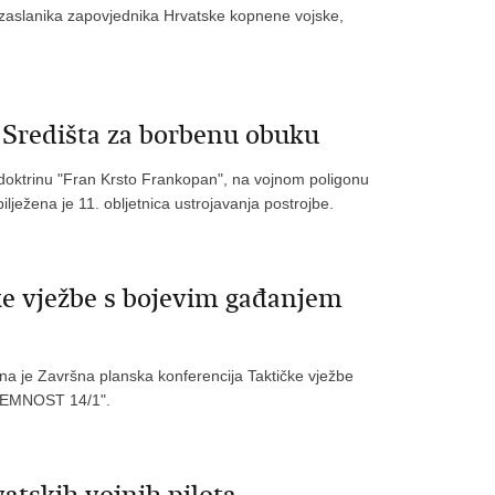
izaslanika zapovjednika Hrvatske kopnene vojske,
a Središta za borbenu obuku
doktrinu "Fran Krsto Frankopan", na vojnom poligonu
lježena je 11. obljetnica ustrojavanja postrojbe.
ke vježbe s bojevim gađanjem
ana je Završna planska konferencija Taktičke vježbe
PREMNOST 14/1".