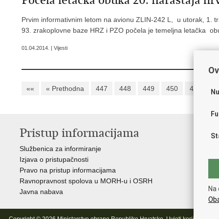
Počela letačka obuka 20. naraštaja hr
Prvim informativnim letom na avionu ZLIN-242 L, u utorak, 1. tr
93. zrakoplovne baze HRZ i PZO počela je temeljna letačka obuk
01.04.2014. | Vijesti
Ov
««
« Prethodna
447
448
449
450
451
4
Nu
Fu
Pristup informacijama
V
St
Službenica za informiranje
Vl
Izjava o pristupačnosti
Pre
Pravo na pristup informacijama
Hrv
Ravnopravnost spolova u MORH-u i OSRH
Puč
Na 
Javna nabava
Oba