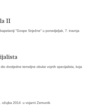
a II
pelaniji "Gospe Snježne" u ponedjeljak, 7. travnja
jalista
io dvotjedne temeljne obuke vojnih specijalista, koja
2. ožujka 2014. u vojarni Zemunik.