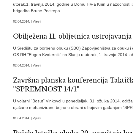
utorak,1. travnja 2014. godine u Domu HV-a Knin u nazočnosti 
brigadira Brune Pecirepa.
02.04.2014. | Vijesti
Obilježena 11. obljetnica ustrojavanj
U Središtu za borbenu obuku (SBO) Zapovjedništva za obuku i 
OS RH "Eugen Kvaternik" na Slunju u utorak, 1. travnja 2014. obi
02.04.2014. | Vijesti
Završna planska konferencija Taktič
"SPREMNOST 14/1"
U vojarni "Bosut" Vinkovci u ponedjeljak, 31. ožujka 2014. održ
ojačane mehanizirane bojne u obrani s bojevim gađanjem "S
01.04.2014. | Vijesti