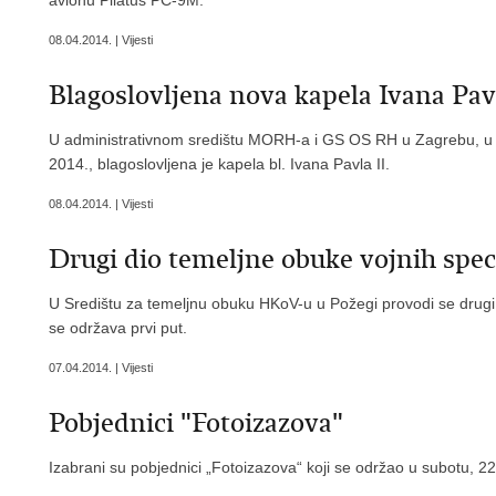
avionu Pilatus PC-9M.
08.04.2014. | Vijesti
Blagoslovljena nova kapela Ivana Pavl
U administrativnom središtu MORH-a i GS OS RH u Zagrebu, u ka
2014., blagoslovljena je kapela bl. Ivana Pavla II.
08.04.2014. | Vijesti
Drugi dio temeljne obuke vojnih speci
U Središtu za temeljnu obuku HKoV-u u Požegi provodi se drugi d
se održava prvi put.
07.04.2014. | Vijesti
Pobjednici "Fotoizazova"
Izabrani su pobjednici „Fotoizazova“ koji se održao u subotu, 2