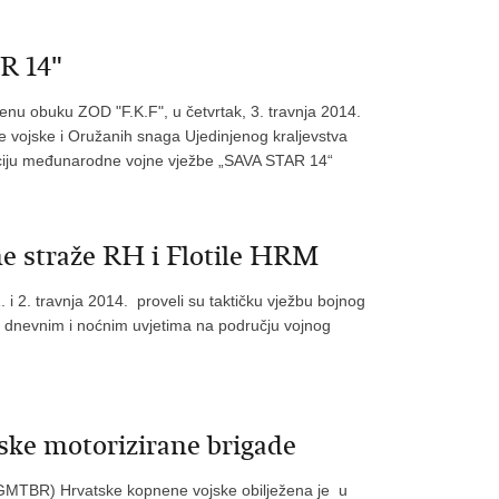
R 14"
enu obuku ZOD "F.K.F", u četvrtak, 3. travnja 2014.
 vojske i Oružanih snaga Ujedinjenog kraljevstva
zaciju međunarodne vojne vježbe „SAVA STAR 14“
ne straže RH i Flotile HRM
 i 2. travnja 2014. proveli su taktičku vježbu bojnog
 dnevnim i noćnim uvjetima na području vojnog
ske motorizirane brigade
 (GMTBR) Hrvatske kopnene vojske obilježena je u