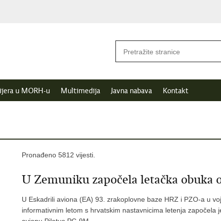
ijera u MORH-u
Multimedija
Javna nabava
Kontakt
Pronađeno 5812 vijesti.
U Zemuniku započela letačka obuka 
U Eskadrili aviona (EA) 93. zrakoplovne baze HRZ i PZO-a u voj
informativnim letom s hrvatskim nastavnicima letenja započela