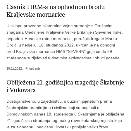
Časnik HRM-a na ophodnom brodu
Kraljevske mornarice
U sklopu provedbe bilateralne vojne suradnje s Oružanim
snagama Ujedinjene Kraljevine Velike Britanije i Sjeverne Irske,
pripadnik Hrvatske ratne mornarice, poručnik fregate Marko
Grgić, u nedjelju, 18. studenog 2012. ukrcan je na ophodni
brod Kraljevske mornarice HMS "SEVERN" gdje će do 29.
studenoga sudjelovati u dnevnim aktivnostima i obuci posade.
19.11.2012. | Priopćenja
Obilježena 21. godišnjica tragedije Škabrnje
i Vukovara
Dostojanstveno, u zajedništvu, s dužnim pijetetom prema
škabrnjskim braniteljima i civilima koji su poginuli u
Domovinskom danas 18. studenoga u Škabrnjama je obilježena
21. godišnjica stradanja tog malog ravnokotarskog mjesta koje
je za slobodnu i neovisnu Hrvatsku prinijelo veliku žrtvu.