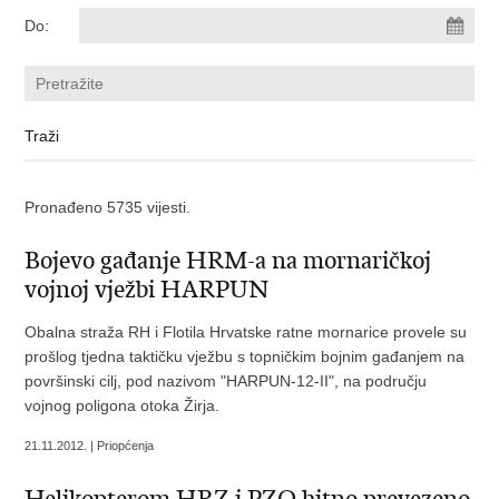
Do:
Pronađeno 5735 vijesti.
Bojevo gađanje HRM-a na mornaričkoj
vojnoj vježbi HARPUN
Obalna straža RH i Flotila Hrvatske ratne mornarice provele su
prošlog tjedna taktičku vježbu s topničkim bojnim gađanjem na
površinski cilj, pod nazivom "HARPUN-12-II", na području
vojnog poligona otoka Žirja.
21.11.2012. | Priopćenja