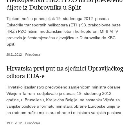
Helikopterom HRZ i PZO hitno prevezeno
dijete iz Dubrovnika u Split
Tijekom noći u ponedjeljak 19. studenoga 2012. posada
Eskadrile transportnih helikoptera (ETH) 93. zrakoplovne baze
HRZ i PZO hitnim medicinskim letom helikopterom MI-8 MTV
prevezla je šestomjesečnu djevojčicu iz Dubrovnika do KBC
Split.
20.11.2012. | Priopćenja
Hrvatska prvi put na sjednici Upravljačkog
odbora EDA-e
Hrvatsko izaslanstvo predvođeno zamjenicom ministra obrane
Višnjom Tafrom sudjelovalo je danas, 19. studenog 2012.
godine, u Bruxellesu, Kraljevina Belgija, na sastanku Vijeća za
vanjske poslove u formatu ministara obrane Europske unije te
na radnom ručku ministara obrane i ministara vanjskih poslova.
19.11.2012. | Priopćenja