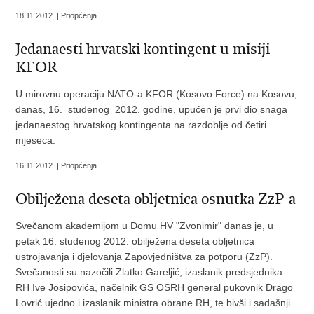
18.11.2012. | Priopćenja
Jedanaesti hrvatski kontingent u misiji
KFOR
U mirovnu operaciju NATO-a KFOR (Kosovo Force) na Kosovu,
danas, 16. studenog 2012. godine, upućen je prvi dio snaga
jedanaestog hrvatskog kontingenta na razdoblje od četiri
mjeseca.
16.11.2012. | Priopćenja
Obilježena deseta obljetnica osnutka ZzP-a
Svečanom akademijom u Domu HV "Zvonimir" danas je, u
petak 16. studenog 2012. obilježena deseta obljetnica
ustrojavanja i djelovanja Zapovjedništva za potporu (ZzP).
Svečanosti su nazočili Zlatko Gareljić, izaslanik predsjednika
RH Ive Josipovića, načelnik GS OSRH general pukovnik Drago
Lovrić ujedno i izaslanik ministra obrane RH, te bivši i sadašnji