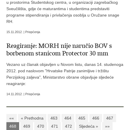
u prostorima Studentskog centra, u organizaciji zagrebačkog
Sveučilišta, gdje će maturantima i studentima predstaviti
programe stipendiranja i privlačenja osoblja u Oružane snage
RH.
15.11.2012. | Priopćenja
Reagiranje: MORH nije naručio BOV s
borbenom stanicom Protector 30 mm
Vezano uz članak objavljen u Novom listu, danas 14. studenoga
2012. pod naslovom "Hrvatske Patrije zanimljive i tržištu
Perzijskog zaljeva", Ministarstvo obrane objavljuje sljedeće
reagiranje:
14.11.2012. | Priopćenja
««
« Prethodna
463
464
465
466
467
468
469
470
471
472
Sljedeća »
»»