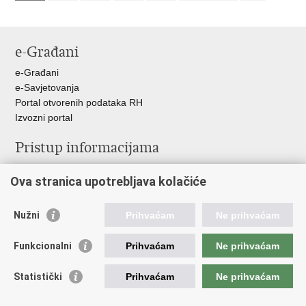
e-Građani
e-Građani
e-Savjetovanja
Portal otvorenih podataka RH
Izvozni portal
Pristup informacijama
Službenica za informiranje
Ova stranica upotrebljava kolačiće
Izjava o pristupačnosti
Pravo na pristup informacijama
Ravnopravnost spolova u MORH-u i OSRH
Nužni
Prihvaćam
Ne prihvaćam
Javna nabava
Funkcionalni
Prihvaćam
Ne prihvaćam
Važne poveznice
Statistički
Prihvaćam
Ne prihvaćam
Vlada RH
Predsjednik RH