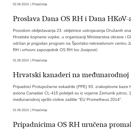
02.06.2014. | Priopćenja
Proslava Dana OS RH i Dana HKoV-a
Povodom obilježavanja 23. obljetnice ustrojavanja Oružanih s
Hrvatske kopnene vojske, u organizaciji Ministarstva obrane i G
održan je prigodan program na Športsko-rekreativnom centru J
RH i vrhovni zapovjednik OS RH Ivo Josipović.
01.06.2014. | Priopćenja
Hrvatski kanaderi na međunarodnoj v
Pripadnici Protupožarne eskadrile (PPE) 93. zrakoplovne baze
aviona Canadair CL-415 poletjeli su iz vojarne Zemunik jutros, 1.
međunarodnoj vježbi civline zaštite "EU Prometheus 2014".
01.06.2014. | Priopćenja
Pripadnicima OS RH uručena promak