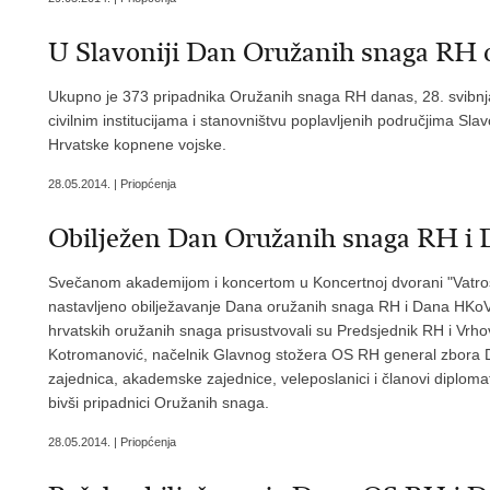
U Slavoniji Dan Oružanih snaga RH o
Ukupno je 373 pripadnika Oružanih snaga RH danas, 28. svibnj
civilnim institucijama i stanovništvu poplavljenih područjima Sla
Hrvatske kopnene vojske.
28.05.2014. | Priopćenja
Obilježen Dan Oružanih snaga RH i
Svečanom akademijom i koncertom u Koncertnoj dvorani "Vatroslav
nastavljeno obilježavanje Dana oružanih snaga RH i Dana HKoV
hrvatskih oružanih snaga prisustvovali su Predsjednik RH i Vrho
Kotromanović, načelnik Glavnog stožera OS RH general zbora Dr
zajednica, akademske zajednice, veleposlanici i članovi diplomats
bivši pripadnici Oružanih snaga.
28.05.2014. | Priopćenja