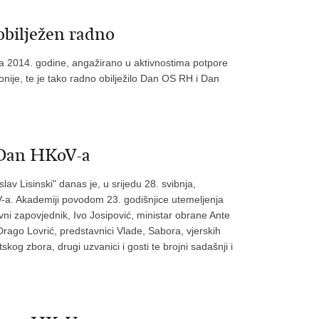
bilježen radno
a 2014. godine, angažirano u aktivnostima potpore
vonije, te je tako radno obilježilo Dan OS RH i Dan
 Dan HKoV-a
 Lisinski" danas je, u srijedu 28. svibnja,
-a. Akademiji povodom 23. godišnjice utemeljenja
vni zapovjednik, Ivo Josipović, ministar obrane Ante
ago Lovrić, predstavnici Vlade, Sabora, vjerskih
kog zbora, drugi uzvanici i gosti te brojni sadašnji i