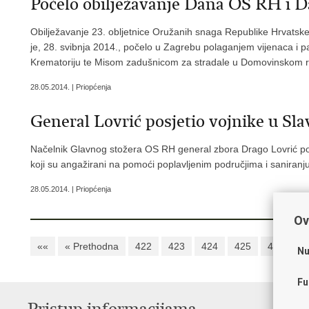
Počelo obilježavanje Dana OS RH i 
Obilježavanje 23. obljetnice Oružanih snaga Republike Hrvats
je, 28. svibnja 2014., počelo u Zagrebu polaganjem vijenaca i p
Krematoriju te Misom zadušnicom za stradale u Domovinskom rat
28.05.2014. | Priopćenja
General Lovrić posjetio vojnike u Sl
Načelnik Glavnog stožera OS RH general zbora Drago Lovrić posj
koji su angažirani na pomoći poplavljenim područjima i saniranj
28.05.2014. | Priopćenja
Ov
««
« Prethodna
422
423
424
425
426
4
Nu
Fu