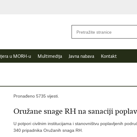
ijera u MORH-u
Multimedija
Javna nabava
Kontakt
Pronađeno 5735 vijesti.
Oružane snage RH na sanaciji poplav
U potpori civilnim institucijama i stanovništvu poplavljenih podr
340 pripadnika Oružanih snaga RH.