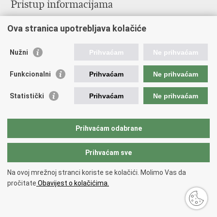
Pristup informacijama
Službenica za informiranje
Ova stranica upotrebljava kolačiće
Izjava o pristupačnosti
Pravo na pristup informacijama
Ravnopravnost spolova u MORH-u i OSRH
Nužni
Prihvaćam
Ne prihvaćam
Javna nabava
Funkcionalni
Prihvaćam
Ne prihvaćam
Važne poveznice
Statistički
Prihvaćam
Ne prihvaćam
Vlada RH
Predsjednik RH
Hrvatski Sabor
Prihvaćam odabrane
Pučki pravobranitelj
Prihvaćam sve
Povratak na vrh
Na ovoj mrežnoj stranci koriste se kolačići. Molimo Vas da
Copyright © 2026 Ministarstvo obrane Republike Hrvatske.
Uvjeti
pročitate
Obavijest o kolačićima.
korištenja
.