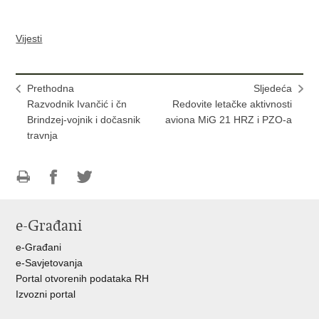
Vijesti
Prethodna
Sljedeća
Razvodnik Ivančić i čn
Redovite letačke aktivnosti
Brindzej-vojnik i dočasnik
aviona MiG 21 HRZ i PZO-a
travnja
Ispiši
Podijeli
Podijeli
stranicu
na
na
e-Građani
Facebooku
Twitteru
e-Građani
e-Savjetovanja
Portal otvorenih podataka RH
Izvozni portal