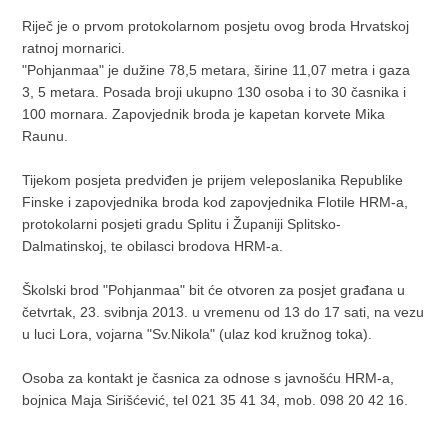
Riječ je o prvom protokolarnom posjetu ovog broda Hrvatskoj
ratnoj mornarici.
"Pohjanmaa" je dužine 78,5 metara, širine 11,07 metra i gaza
3, 5 metara. Posada broji ukupno 130 osoba i to 30 časnika i
100 mornara. Zapovjednik broda je kapetan korvete Mika
Raunu.
Tijekom posjeta predviđen je prijem veleposlanika Republike
Finske i zapovjednika broda kod zapovjednika Flotile HRM-a,
protokolarni posjeti gradu Splitu i Županiji Splitsko-
Dalmatinskoj, te obilasci brodova HRM-a.
Školski brod "Pohjanmaa" bit će otvoren za posjet građana u
četvrtak, 23. svibnja 2013. u vremenu od 13 do 17 sati, na vezu
u luci Lora, vojarna "Sv.Nikola" (ulaz kod kružnog toka).
Osoba za kontakt je časnica za odnose s javnošću HRM-a,
bojnica Maja Sirišćević, tel 021 35 41 34, mob. 098 20 42 16.