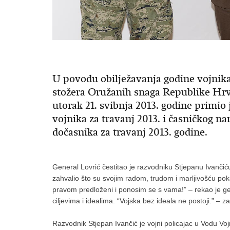
U povodu obilježavanja godine vojnik
stožera Oružanih snaga Republike Hrv
utorak 21. svibnja 2013. godine primio 
vojnika za travanj 2013. i časničkog n
dočasnika za travanj 2013. godine.
General Lovrić čestitao je razvodniku Stjepanu Ivanči
zahvalio što su svojim radom, trudom i marljivošću poka
pravom predloženi i ponosim se s vama!” – rekao je gen
ciljevima i idealima. “Vojska bez ideala ne postoji.” –
Razvodnik Stjepan Ivančić je vojni policajac u Vodu Voj