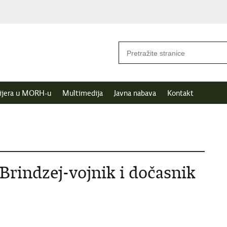
ijera u MORH-u
Multimedija
Javna nabava
Kontakt
Brindzej-vojnik i dočasnik