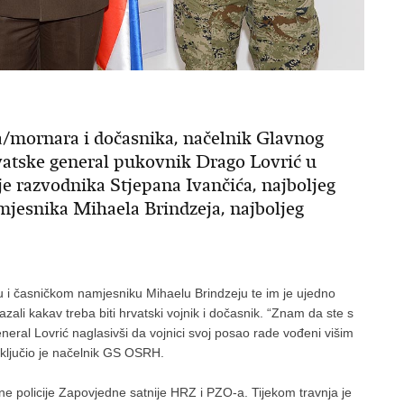
a/mornara i dočasnika, načelnik Glavnog
atske general pukovnik Drago Lovrić u
je razvodnika Stjepana Ivančića, najboljeg
amjesnika Mihaela Brindzeja, najboljeg
ću i časničkom namjesniku Mihaelu Brindzeju te im je ujedno
zali kakav treba biti hrvatski vojnik i dočasnik. “Znam da ste s
eral Lovrić naglasivši da vojnici svoj posao rade vođeni višim
 zaključio je načelnik GS OSRH.
ne policije Zapovjedne satnije HRZ i PZO-a. Tijekom travnja je