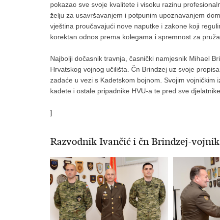
pokazao sve svoje kvalitete i visoku razinu profesionaln
želju za usavršavanjem i potpunim upoznavanjem domen
vještina proučavajući nove naputke i zakone koji regulira
korektan odnos prema kolegama i spremnost za pruža
Najbolji dočasnik travnja, časnički namjesnik Mihael Br
Hrvatskog vojnog učilišta. Čn Brindzej uz svoje propi
zadaće u vezi s Kadetskom bojnom. Svojim vojničkim iz
kadete i ostale pripadnike HVU-a te pred sve djelatnike
]
Razvodnik Ivančić i čn Brindzej-vojnik