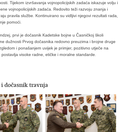
osti. Tijekom izvršavanja vojnopolicijskih zadaća iskazuje volju i
e vojnopolicijskih zadaća. Redovito teži razvoju znanja i
ju pravila službe. Kontinuirano su vidljivi njegovi rezultati rada,
nje pomoći.
indzej, prvi je dočasnik Kadetske bojne u Časničkoj školi
sane dužnosti Prvog dočasnika redovno preuzima i brojne druge
gledom i ponašanjem uvijek je primjer, pozitivno utječe na
 postavlja visoke radne, etičke i moralne standarde.
 i dočasnik travnja