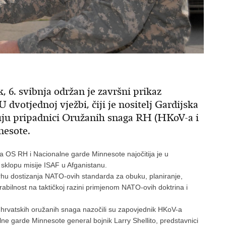
, 6. svibnja održan je završni prikaz
 dvotjednoj vježbi, čiji je nositelj Gardijska
uju pripadnici Oružanih snaga RH (HKoV-a i
nesote.
ka OS RH i Nacionalne garde Minnesote najočitija je u
sklopu misije ISAF u Afganistanu.
vrhu dostizanja NATO-ovih standarda za obuku, planiranje,
erabilnost na taktičkoj razini primjenom NATO-ovih doktrina i
 hrvatskih oružanih snaga nazočili su zapovjednik HKoV-a
ne garde Minnesote general bojnik Larry Shellito, predstavnici