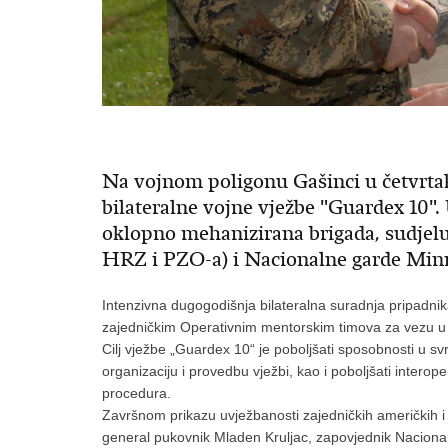
Na vojnom poligonu Gašinci u četvrtak
bilateralne vojne vježbe "Guardex 10". U
oklopno mehanizirana brigada, sudjel
HRZ i PZO-a) i Nacionalne garde Min
Intenzivna dugogodišnja bilateralna suradnja pripadni
zajedničkim Operativnim mentorskim timova za vezu u 
Cilj vježbe „Guardex 10“ je poboljšati sposobnosti u s
organizaciju i provedbu vježbi, kao i poboljšati interop
procedura.
Završnom prikazu uvježbanosti zajedničkih američkih i
general pukovnik Mladen Kruljac, zapovjednik Nacional