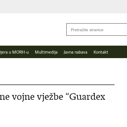
ijera u MORH-u
Multimedija
Javna nabava
Kontakt
lne vojne vježbe “Guardex