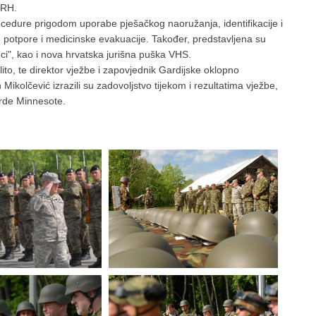
 RH.
cedure prigodom uporabe pješačkog naoružanja, identifikacije i
e potpore i medicinske evakuacije. Također, predstavljena su
i", kao i nova hrvatska jurišna puška VHS.
ito, te direktor vježbe i zapovjednik Gardijske oklopno
kolčević izrazili su zadovoljstvo tijekom i rezultatima vježbe,
arde Minnesote.