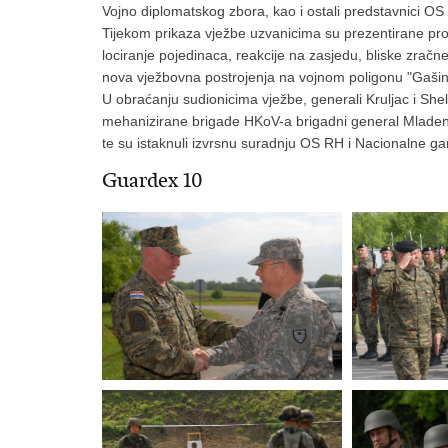
Vojno diplomatskog zbora, kao i ostali predstavnici OS
Tijekom prikaza vježbe uzvanicima su prezentirane pro
lociranje pojedinaca, reakcije na zasjedu, bliske zračn
nova vježbovna postrojenja na vojnom poligonu "Gašinc
U obraćanju sudionicima vježbe, generali Kruljac i Shell
mehanizirane brigade HKoV-a brigadni general Mladen Mi
te su istaknuli izvrsnu suradnju OS RH i Nacionalne g
Guardex 10