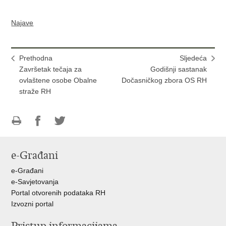
Najave
Prethodna
Sljedeća
Završetak tečaja za
Godišnji sastanak
ovlaštene osobe Obalne
Dočasničkog zbora OS RH
straže RH
Ispiši
Podijeli
Podijeli
stranicu
na
na
e-Građani
Facebooku
Twitteru
e-Građani
e-Savjetovanja
Portal otvorenih podataka RH
Izvozni portal