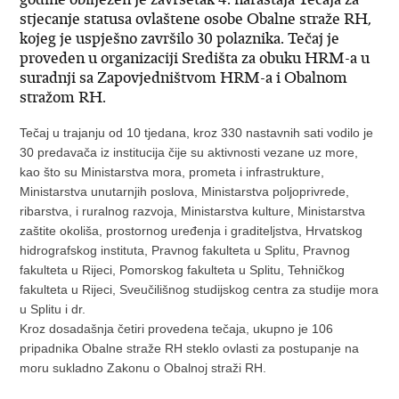
stjecanje statusa ovlaštene osobe Obalne straže RH,
kojeg je uspješno završilo 30 polaznika. Tečaj je
proveden u organizaciji Središta za obuku HRM-a u
suradnji sa Zapovjedništvom HRM-a i Obalnom
stražom RH.
Tečaj u trajanju od 10 tjedana, kroz 330 nastavnih sati vodilo je
30 predavača iz institucija čije su aktivnosti vezane uz more,
kao što su Ministarstva mora, prometa i infrastrukture,
Ministarstva unutarnjih poslova, Ministarstva poljoprivrede,
ribarstva, i ruralnog razvoja, Ministarstva kulture, Ministarstva
zaštite okoliša, prostornog uređenja i graditeljstva, Hrvatskog
hidrografskog instituta, Pravnog fakulteta u Splitu, Pravnog
fakulteta u Rijeci, Pomorskog fakulteta u Splitu, Tehničkog
fakulteta u Rijeci, Sveučilišnog studijskog centra za studije mora
u Splitu i dr.
Kroz dosadašnja četiri provedena tečaja, ukupno je 106
pripadnika Obalne straže RH steklo ovlasti za postupanje na
moru sukladno Zakonu o Obalnoj straži RH.