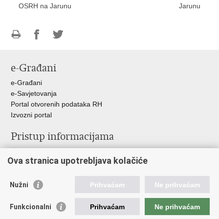
OSRH na Jarunu
Jarunu
Ispiši
Podijeli
Podijeli
stranicu
na
na
e-Građani
Facebooku
Twitteru
e-Građani
e-Savjetovanja
Portal otvorenih podataka RH
Izvozni portal
Pristup informacijama
Službenica za informiranje
Ova stranica upotrebljava kolačiće
Izjava o pristupačnosti
Pravo na pristup informacijama
Ravnopravnost spolova u MORH-u i OSRH
Nužni
Prihvaćam
Ne prihvaćam
Javna nabava
Funkcionalni
Prihvaćam
Ne prihvaćam
Važne poveznice