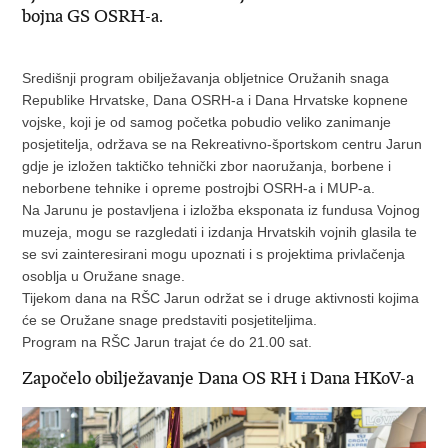
bojna GS OSRH-a.
Središnji program obilježavanja obljetnice Oružanih snaga
Republike Hrvatske, Dana OSRH-a i Dana Hrvatske kopnene
vojske, koji je od samog početka pobudio veliko zanimanje
posjetitelja, održava se na Rekreativno-športskom centru Jarun
gdje je izložen taktičko tehnički zbor naoružanja, borbene i
neborbene tehnike i opreme postrojbi OSRH-a i MUP-a.
Na Jarunu je postavljena i izložba eksponata iz fundusa Vojnog
muzeja, mogu se razgledati i izdanja Hrvatskih vojnih glasila te
se svi zainteresirani mogu upoznati i s projektima privlačenja
osoblja u Oružane snage.
Tijekom dana na RŠC Jarun održat se i druge aktivnosti kojima
će se Oružane snage predstaviti posjetiteljima.
Program na RŠC Jarun trajat će do 21.00 sat.
Započelo obilježavanje Dana OS RH i Dana HKoV-a