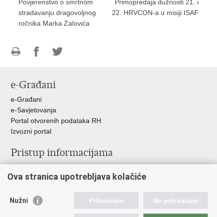
Povjerenstvo o smrtnom
Primopredaja dužnosti 21. i
stradavanju dragovoljnog
22. HRVCON-a u misiji ISAF
ročnika Marka Zalovića
Ispiši
Podijeli
Podijeli
stranicu
na
na
e-Građani
Facebooku
Twitteru
e-Građani
e-Savjetovanja
Portal otvorenih podataka RH
Izvozni portal
Pristup informacijama
Službenica za informiranje
Ova stranica upotrebljava kolačiće
Izjava o pristupačnosti
Pravo na pristup informacijama
Ravnopravnost spolova u MORH-u i OSRH
Nužni
Prihvaćam
Ne prihvaćam
Javna nabava