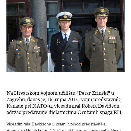
Na Hrvatskom vojnom učilištu "Petar Zrinski" u
Zagrebu, danas je, 16. rujna 2013., vojni predstavnik
Kanade pri NATO-u, viceadmiral Robert Davidson
održao predavanje djelatnicima Oružanih snaga RH.
Viceadmirala Davidsona u pratnji vojnog predstavnika
Republike Hrvatske pri NATO-u i EU, general pukovnika Mirka