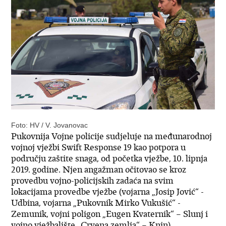
Foto: HV / V. Jovanovac
Pukovnija Vojne policije sudjeluje na međunarodnoj
vojnoj vježbi Swift Response 19 kao potpora u
području zaštite snaga, od početka vježbe, 10. lipnja
2019. godine. Njen angažman očitovao se kroz
provedbu vojno-policijskih zadaća na svim
lokacijama provedbe vježbe (vojarna „Josip Jović“ -
Udbina, vojarna „Pukovnik Mirko Vukušić“ -
Zemunik, vojni poligon „Eugen Kvaternik“ – Slunj i
vojno vježbalište „Crvena zemlja“ – Knin).