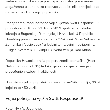
zadaće pripadnika svoje postrojbe, a unatoč povećanom
angažamnu u odnosu na redovne zadaće, nije primijetio pad
motiviranosti kod svojih pripadnika.
Podsjećamo, međunarodna vojna vježba Swift Response 19
provodi se od 10. do 29. lipnja 2019. godine na nekoliko
lokacija u Bugarskoj, Rumunjskoj i Hrvatskoj. U Republici
Hrvatskoj provodi se u vojarnama "Pukovnik Mirko Vukušić" u
Zemuniku i "Josip Jović" u Udbini te na vojnim poligonima
"Eugen Kvaternik" u Slunju i "Crvena zemlja" kod Knina.
Republika Hrvatska pruža potporu zemlje domaćina (Host
Nation Support - HNS) te lokacije za razmještaj snaga i
provođenje vježbovnih aktivnosti.
U vježbi sudjeluju pripadnici osam savezničkih zemalja, 30-ak
letjelica te 450 vozila.
Vojna policija na vježbi Swift Response 19
Foto: HV / V. Jovanovac