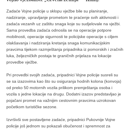
Zadaće Vojne policije u sklopu vježbe bile su planiranje,
nadziranje, upravljanje prometom te praćenje svih aktivnosti i
zadaća vezanih uz zaštitu snaga koje su sudjelovale na vježbi.
Sama provedba zadaća odnosila se na operacije potpore
mobilnosti, operacije sigurnosti te policijske operacije s ciljem
olakšavanja i nadziranja kretanja snaga komunikacijskim
pravcima tijekom razmještanja pripadnika iz pomorskih i zračnih
luka, željezničkih postaja te graničnih prijelaza na lokacije
provedbe vježbe.
Pri provedbi svojih zadaća, pripadnici Vojne policije susreli su
se sa izazovima kao što su osiguranja hodnih kolona (konvoja)
od preko 50 motornih vozila prilikom premještanja osoba i
vozila s jedne lokacije na drugu. Dodatni izazov predstavljao je
pojačani promet na važnijim cestovnim pravcima uzrokovan
početkom turističke sezone.
Izvršivši sve postavljene zadaće, pripadnici Pukovnije Vojne
policije još jednom su pokazali obučenost i spremnost za