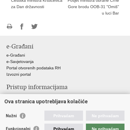
Čestitka ministra Krstičevića
Posjet ministra obrane Crne
za Dan državnosti
Gore brodu OOB-31 "Omiš"
u luci Bar
Ispiši
Podijeli
Podijeli
stranicu
na
na
e-Građani
Facebooku
Twitteru
e-Građani
e-Savjetovanja
Portal otvorenih podataka RH
Izvozni portal
Pristup informacijama
Službenica za informiranje
Ova stranica upotrebljava kolačiće
Izjava o pristupačnosti
Pravo na pristup informacijama
Ravnopravnost spolova u MORH-u i OSRH
Nužni
Prihvaćam
Ne prihvaćam
Javna nabava
Funkcionalni
Prihvaćam
Ne prihvaćam