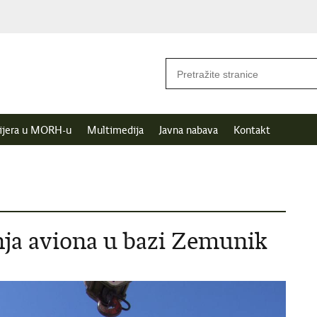
ijera u MORH-u
Multimedija
Javna nabava
Kontakt
anja aviona u bazi Zemunik