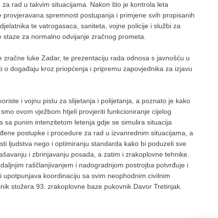
e za rad u takvim situacijama. Nakon što je kontrola leta
 je provjeravana spremnost postupanja i primjene svih propisanih
jelatnika te vatrogasaca, saniteta, vojne policije i službi za
ne staze za normalno odvijanje zračnog prometa.
ne zračne luke Zadar, te prezentaciju rada odnosa s javnošću u
sti o događaju kroz priopćenja i pripremu zapovjednika za izjavu
riste i vojnu pistu za slijetanja i polijetanja, a poznato je kako
e smo ovom vježbom htjeli provjeriti funkcioniranje cijelog
 sa punim intenzitetom letenja gdje se simulira situacija
đene postupke i procedure za rad u izvanrednim situacijama, a
i ljudstva nego i optimiranju standarda kako bi poduzeli sve
ašavanju i zbrinjavanju posada, a zatim i zrakoplovne tehnike.
 daljnjim raščlanjivanjem i nadogradnjom postrojba potvrđuje i
i upotpunjava koordinaciju sa svim neophodnim civilnim
čelnik stožera 93. zrakoplovne baze pukovnik Davor Tretinjak.