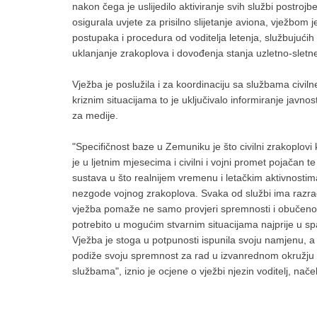
nakon čega je uslijedilo aktiviranje svih službi postrojb
osigurala uvjete za prisilno slijetanje aviona, vježbom
postupaka i procedura od voditelja letenja, službujućih d
uklanjanje zrakoplova i dovođenja stanja uzletno-slet
Vježba je poslužila i za koordinaciju sa službama civil
kriznim situacijama to je uključivalo informiranje javno
za medije.
"Specifičnost baze u Zemuniku je što civilni zrakoplovi ko
je u ljetnim mjesecima i civilni i vojni promet pojačan t
sustava u što realnijem vremenu i letačkim aktivnostima
nezgode vojnog zrakoplova. Svaka od službi ima razra
vježba pomaže ne samo provjeri spremnosti i obučenost
potrebito u mogućim stvarnim situacijama najprije u sp
Vježba je stoga u potpunosti ispunila svoju namjenu, a
podiže svoju spremnost za rad u izvanrednom okružju 
službama", iznio je ocjene o vježbi njezin voditelj, na