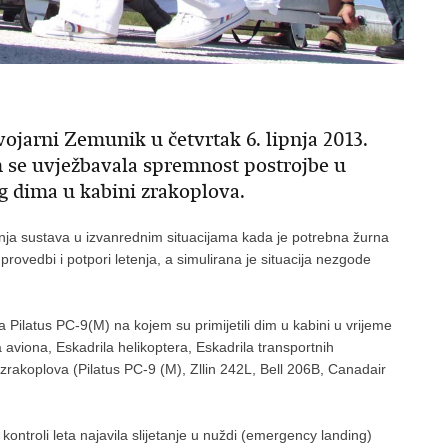
ojarni Zemunik u četvrtak 6. lipnja 2013.
 se uvježbavala spremnost postrojbe u
bog dima u kabini zrakoplova.
ranja sustava u izvanrednim situacijama kada je potrebna žurna
, provedbi i potpori letenja, a simulirana je situacija nezgode
 Pilatus PC-9(M) na kojem su primijetili dim u kabini u vrijeme
a aviona, Eskadrila helikoptera, Eskadrila transportnih
 zrakoplova (Pilatus PC-9 (M), Zllin 242L, Bell 206B, Canadair
ontroli leta najavila slijetanje u nuždi (emergency landing)