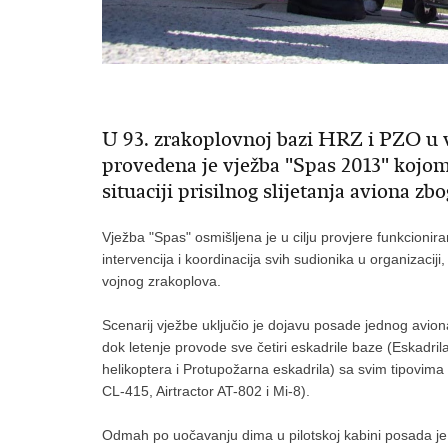
U 93. zrakoplovnoj bazi HRZ i PZO u v
provedena je vježba "Spas 2013" kojom
situaciji prisilnog slijetanja aviona z
Vježba "Spas" osmišljena je u cilju provjere funkcioni
intervencija i koordinacija svih sudionika u organizaciji
vojnog zrakoplova.
Scenarij vježbe uključio je dojavu posade jednog aviona
dok letenje provode sve četiri eskadrile baze (Eskadril
helikoptera i Protupožarna eskadrila) sa svim tipovima
CL-415, Airtractor AT-802 i Mi-8).
Odmah po uočavanju dima u pilotskoj kabini posada je k