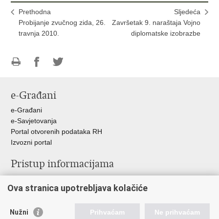
Prethodna
Sljedeća
Probijanje zvučnog zida, 26.
Završetak 9. naraštaja Vojno
travnja 2010.
diplomatske izobrazbe
Ispiši
Podijeli
Podijeli
stranicu
na
na
e-Građani
Facebooku
Twitteru
e-Građani
e-Savjetovanja
Portal otvorenih podataka RH
Izvozni portal
Pristup informacijama
Službenica za informiranje
Ova stranica upotrebljava kolačiće
Izjava o pristupačnosti
Pravo na pristup informacijama
Ravnopravnost spolova u MORH-u i OSRH
Nužni
Prihvaćam
Ne prihvaćam