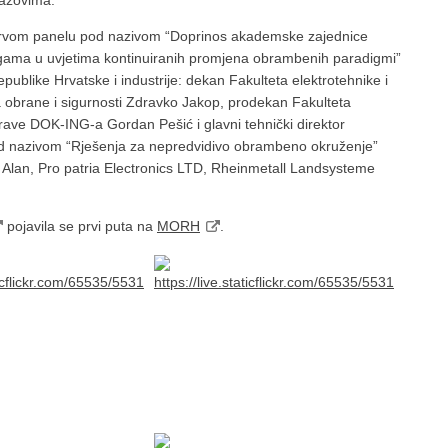
zazovima.
 prvom panelu pod nazivom “Doprinos akademske zajednice
nagama u uvjetima kontinuiranih promjena obrambenih paradigmi”
ublike Hrvatske i industrije: dekan Fakulteta elektrotehnike i
a obrane i sigurnosti Zdravko Jakop, prodekan Fakulteta
rave DOK-ING-a Gordan Pešić i glavni tehnički direktor
d nazivom “Rješenja za nepredvidivo obrambeno okruženje”
a Alan, Pro patria Electronics LTD, Rheinmetall Landsysteme
pojavila se prvi puta na
MORH
.