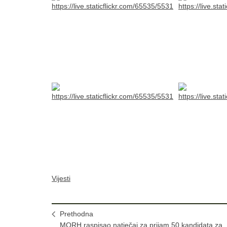
Vijesti
Prethodna
MORH raspisao natječaj za prijam 50 kandidata za