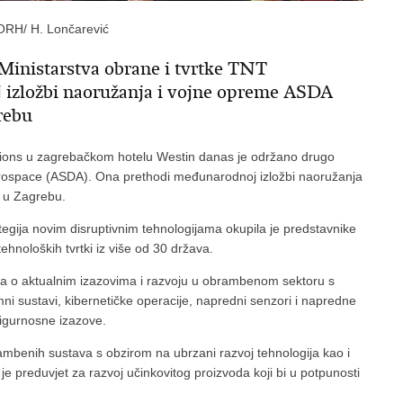
ORH/ H. Lončarević
 Ministarstva obrane i tvrtke TNT
 izložbi naoružanja i vojne opreme ASDA
grebu
ctions u zagrebačkom hotelu Westin danas je održano drugo
erospace (ASDA). Ona prethodi međunarodnoj izložbi naoružanja
. u Zagrebu.
gija novim disruptivnim tehnologijama okupila je predstavnike
noloških tvrtki iz više od 30 država.
prava o aktualnim izazovima i razvoju u obrambenom sektoru s
ni sustavi, kibernetičke operacije, napredni senzori i napredne
sigurnosne izazove.
mbenih sustava s obzirom na ubrzani razvoj tehnologija kao i
je preduvjet za razvoj učinkovitog proizvoda koji bi u potpunosti