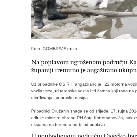
Foto: GOMBR/V.Skroza
Na poplavom ugroženom području Kara
županiji trenutno je angažirano ukup
Uz pripadnike OS RH, angažirano je i 22 motorna vozila
vozila veze, tri terenska vozila i tri čamca koji rade n
utvrđivanju i popravku nasipa.
Pripadnici Oružanih snaga se od srijede, 17. rujna 201
odluke ministra obrane RH Ante Kotromanovića, nalaz
ekipama na terenu u borbi od poplava.
U poplavljenom području Osječko-bar