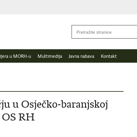
ijera u MORH-u
Multimedija
Javna nabava
Kontakt
ju u Osječko-baranjskoj
ka OS RH