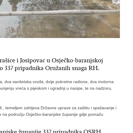
šice i Josipovac u Osječko-baranjskoj
no 337 pripadnika Oružanih snaga RH.
, dva sanitetska vozila, dvije pokretne radione, dva motorna
a punjenju vreća s pijeskom i ugradnji u nasipe, te na nadzoru,
4., temeljem zahtjeva Državne uprave za zaštitu i spašavanje i
e na području Osječko-baranjske županije gdje pomažu
anjske županije 337 pripadnika OSRH