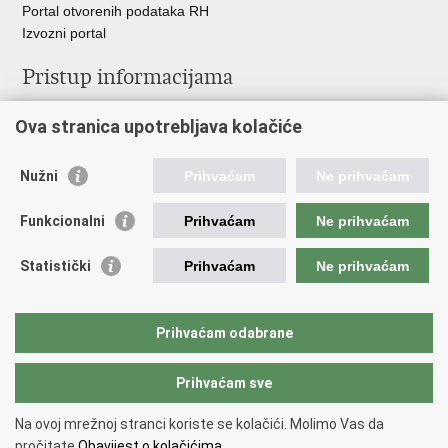
Portal otvorenih podataka RH
Izvozni portal
Pristup informacijama
Službenica za informiranje
Ova stranica upotrebljava kolačiće
Izjava o pristupačnosti
Pravo na pristup informacijama
Ravnopravnost spolova u MORH-u i OSRH
Nužni
Prihvaćam
Ne prihvaćam
Javna nabava
Funkcionalni
Prihvaćam
Ne prihvaćam
Važne poveznice
Statistički
Prihvaćam
Ne prihvaćam
Vlada RH
Predsjednik RH
Hrvatski Sabor
Prihvaćam odabrane
Pučki pravobranitelj
Prihvaćam sve
Povratak na vrh
Na ovoj mrežnoj stranci koriste se kolačići. Molimo Vas da
Copyright © 2026 Ministarstvo obrane Republike Hrvatske.
Uvjeti
pročitate
Obavijest o kolačićima.