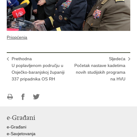
Priopćenja
Prethodna
Sljedeća
U poplavljenom području u
Početak nastave kadetima
Osječko-baranjskoj županiji
novih studijskih programa
337 pripadnika OS RH
na HVU
Ispiši
Podijeli
Podijeli
stranicu
na
na
e-Građani
Facebooku
Twitteru
e-Građani
e-Savjetovanja