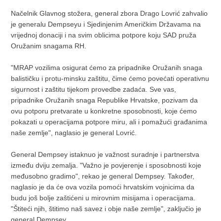
Načelnik Glavnog stožera, general zbora Drago Lovrić zahvalio
je generalu Dempseyu i Sjedinjenim Američkim Državama na
vrijednoj donaciji i na svim oblicima potpore koju SAD pruža
Oružanim snagama RH.
"MRAP vozilima osigurat ćemo za pripadnike Oružanih snaga
balističku i protu-minsku zaštitu, čime ćemo povećati operativnu
sigurnost i zaštitu tijekom provedbe zadaća. Sve vas,
pripadnike Oružanih snaga Republike Hrvatske, pozivam da
ovu potporu pretvarate u konkretne sposobnosti, koje ćemo
pokazati u operacijama potpore miru, ali i pomažući građanima
naše zemlje", naglasio je general Lovrić.
General Dempsey istaknuo je važnost suradnje i partnerstva
između dviju zemalja. "Važno je povjerenje i sposobnosti koje
međusobno gradimo", rekao je general Dempsey. Također,
naglasio je da će ova vozila pomoći hrvatskim vojnicima da
budu još bolje zaštićeni u mirovnim misijama i operacijama.
"Štiteći njih, štitimo naš savez i obje naše zemlje", zaključio je
general Dempsey.