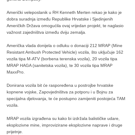
Američki veleposlanik u RH Kenneth Merten rekao je kako je
dobra suradnja između Republike Hrvatske i Sjedinjenih
Američkih Država omogućila ovaj vrijedan projekt, te naglasio
važnost zajedništva između dviju zemalja.
Američka vlada donijela o odluku o donaciji 212 MRAP (Mine
Resistant Ambush Protected Vehicle) vozila, što uključuje 162
vozila tipa M-ATV (borbena terenska vozila), 20 vozila tipa
MRAP HAGA (sanitetska vozila), te 30 vozila tipa MRAP
MaxxPro.
Donirana vozila bit će raspoređena u postrojbe hrvatske
kopnene vojske, Zapovjedništva za potporu i u Bojnu za
specijalna djelovanja, te će postupno zamijeniti postojeća TAM
vozila.
MRAP vozila izgrađena su kako bi izdržala balističke udare,
eksplozivne mine, improvizirane eksplozivne naprave i druge
prijetnje.