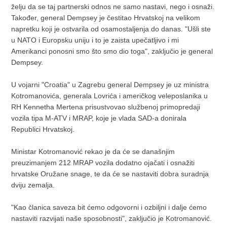
želju da se taj partnerski odnos ne samo nastavi, nego i osnaži.
Također, general Dempsey je čestitao Hrvatskoj na velikom
napretku koji je ostvarila od osamostaljenja do danas. "Ušli ste
u NATO i Europsku uniju i to je zaista upečatljivo i mi
Amerikanci ponosni smo što smo dio toga", zaključio je general
Dempsey.
U vojarni "Croatia" u Zagrebu general Dempsey je uz ministra
Kotromanovića, generala Lovrića i američkog veleposlanika u
RH Kennetha Mertena prisustvovao službenoj primopredaji
vozila tipa M-ATV i MRAP, koje je vlada SAD-a donirala
Republici Hrvatskoj.
Ministar Kotromanović rekao je da će se današnjim
preuzimanjem 212 MRAP vozila dodatno ojačati i osnažiti
hrvatske Oružane snage, te da će se nastaviti dobra suradnja
dviju zemalja.
"Kao članica saveza bit ćemo odgovorni i ozbiljni i dalje ćemo
nastaviti razvijati naše sposobnosti", zaključio je Kotromanović.