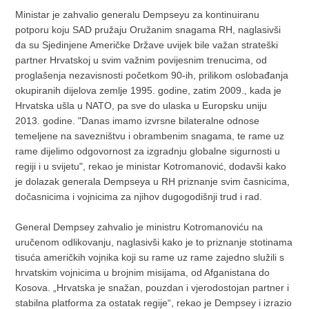
Ministar je zahvalio generalu Dempseyu za kontinuiranu
potporu koju SAD pružaju Oružanim snagama RH, naglasivši
da su Sjedinjene Američke Države uvijek bile važan strateški
partner Hrvatskoj u svim važnim povijesnim trenucima, od
proglašenja nezavisnosti početkom 90-ih, prilikom oslobađanja
okupiranih dijelova zemlje 1995. godine, zatim 2009., kada je
Hrvatska ušla u NATO, pa sve do ulaska u Europsku uniju
2013. godine. "Danas imamo izvrsne bilateralne odnose
temeljene na savezništvu i obrambenim snagama, te rame uz
rame dijelimo odgovornost za izgradnju globalne sigurnosti u
regiji i u svijetu", rekao je ministar Kotromanović, dodavši kako
je dolazak generala Dempseya u RH priznanje svim časnicima,
dočasnicima i vojnicima za njihov dugogodišnji trud i rad.
General Dempsey zahvalio je ministru Kotromanoviću na
uručenom odlikovanju, naglasivši kako je to priznanje stotinama
tisuća američkih vojnika koji su rame uz rame zajedno služili s
hrvatskim vojnicima u brojnim misijama, od Afganistana do
Kosova. „Hrvatska je snažan, pouzdan i vjerodostojan partner i
stabilna platforma za ostatak regije“, rekao je Dempsey i izrazio