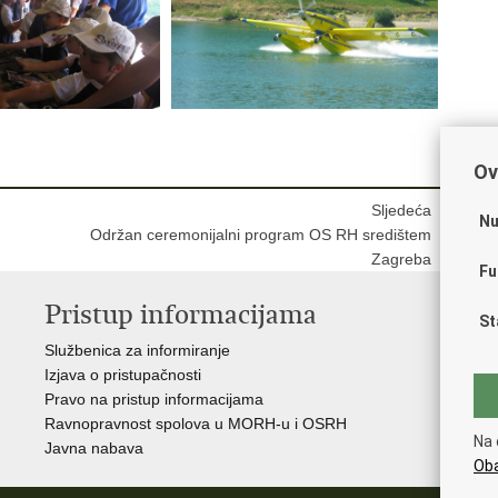
Ov
Sljedeća
Nu
Održan ceremonijalni program OS RH središtem
Zagreba
Fu
Pristup informacijama
V
St
Službenica za informiranje
Vl
Izjava o pristupačnosti
Pre
Pravo na pristup informacijama
Hrv
Ravnopravnost spolova u MORH-u i OSRH
Puč
Na 
Javna nabava
Oba