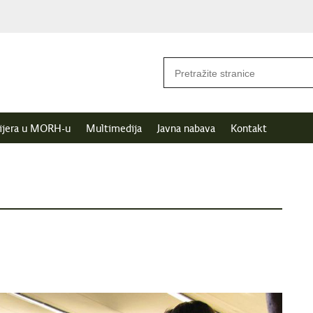
ijera u MORH-u
Multimedija
Javna nabava
Kontakt