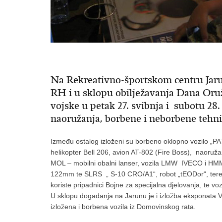
Na Rekreativno-športskom centru Jaru
RH i u sklopu obilježavanja Dana Or
vojske u petak 27. svibnja i subotu 28.
naoružanja, borbene i neborbene tehn
Između ostalog izloženi su borbeno oklopno vozilo „P
helikopter Bell 206, avion AT-802 (Fire Boss), naoruž
MOL – mobilni obalni lanser, vozila LMW IVECO i HM
122mm te SLRS „ S-10 CRO/A1“, robot „tEODor“, teren
koriste pripadnici Bojne za specijalna djelovanja, te vo
U sklopu događanja na Jarunu je i izložba eksponata 
izložena i borbena vozila iz Domovinskog rata.