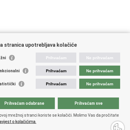
a stranica upotrebljava kolačiće
žni
Prihvaćam
Ne prihvaćam
nkcionalni
Prihvaćam
Ne prihvaćam
ažne poveznice
atistički
Prihvaćam
Ne prihvaćam
ada RH
dsjednik RH
Prihvaćam odabrane
Prihvaćam sve
atski Sabor
ki pravobranitelj
ovoj mrežnoj stranci koriste se kolačići. Molimo Vas da pročitate
vijest o kolačićima.