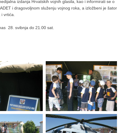
edijalna izdanja Hrvatskih vojnih glasila, kao i informirati se o
DET i dragovoljnom služenju vojnog roka, a izložbeni je šator
i vrtića.
nas 28. svibnja do 21.00 sat.