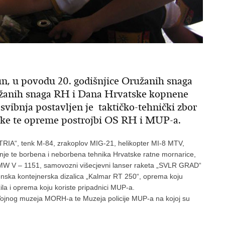
n, u povodu 20. godišnjice Oružanih snaga
užanih snaga RH i Dana Hrvatske kopnene
 svibnja postavljen je taktičko-tehnički zbor
ike te opreme postrojbi OS RH i MUP-a.
ATRIA“, tenk M-84, zrakoplov MIG-21, helikopter MI-8 MTV,
anje te borbena i neborbena tehnika Hrvatske ratne mornarice,
MW V – 1151, samovozni višecjevni lanser raketa „SVLR GRAD“
ska kontejnerska dizalica „Kalmar RT 250“, oprema koju
zila i oprema koju koriste pripadnici MUP-a.
Vojnog muzeja MORH-a te Muzeja policije MUP-a na kojoj su