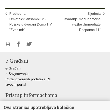
Prethodna
Sljedeća
Umjetnički ansambl OS
Otvaranje međunarodne
Poljske u dvorani Doma HV
vježbe „Immediate
"Zvonimir“
Response 11“
Ispiši
Podijeli
Podijeli
stranicu
na
na
e-Građani
Facebooku
Twitteru
e-Građani
e-Savjetovanja
Portal otvorenih podataka RH
Izvozni portal
Pristup informacijama
Službenica za informiranje
Ova stranica upotrebljava kolačiće
Izjava o pristupačnosti