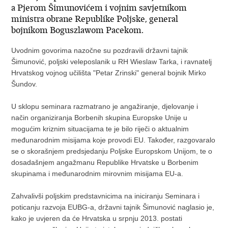
a Pjerom Šimunovićem i vojnim savjetnikom
ministra obrane Republike Poljske, general
bojnikom Boguszlawom Pacekom.
Uvodnim govorima nazočne su pozdravili državni tajnik
Šimunović, poljski veleposlanik u RH Wieslaw Tarka, i ravnatelj
Hrvatskog vojnog učilišta "Petar Zrinski" general bojnik Mirko
Šundov.
U sklopu seminara razmatrano je angažiranje, djelovanje i
način organiziranja Borbenih skupina Europske Unije u
mogućim kriznim situacijama te je bilo riječi o aktualnim
međunarodnim misijama koje provodi EU. Također, razgovaralo
se o skorašnjem predsjedanju Poljske Europskom Unijom, te o
dosadašnjem angažmanu Republike Hrvatske u Borbenim
skupinama i međunarodnim mirovnim misijama EU-a.
Zahvalivši poljskim predstavnicima na iniciranju Seminara i
poticanju razvoja EUBG-a, državni tajnik Šimunović naglasio je,
kako je uvjeren da će Hrvatska u srpnju 2013. postati