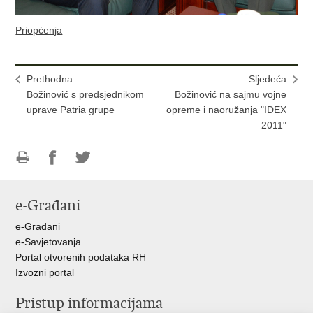
Priopćenja
Prethodna
Sljedeća
Božinović s predsjednikom
Božinović na sajmu vojne
uprave Patria grupe
opreme i naoružanja "IDEX
2011"
Ispiši
Podijeli
Podijeli
stranicu
na
na
e-Građani
Facebooku
Twitteru
e-Građani
e-Savjetovanja
Portal otvorenih podataka RH
Izvozni portal
Pristup informacijama