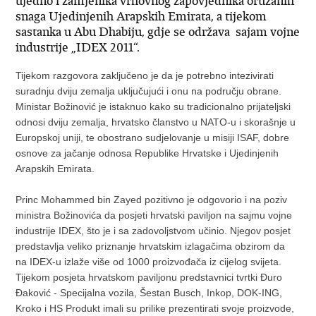
ujedno i zamjenika vrhovnog zapovjednika oružanih
snaga Ujedinjenih Arapskih Emirata, a tijekom
sastanka u Abu Dhabiju, gdje se održava sajam vojne
industrije „IDEX 2011“.
Tijekom razgovora zaključeno je da je potrebno intezivirati
suradnju dviju zemalja uključujući i onu na području obrane.
Ministar Božinović je istaknuo kako su tradicionalno prijateljski
odnosi dviju zemalja, hrvatsko članstvo u NATO-u i skorašnje u
Europskoj uniji, te obostrano sudjelovanje u misiji ISAF, dobre
osnove za jačanje odnosa Republike Hrvatske i Ujedinjenih
Arapskih Emirata.
Princ Mohammed bin Zayed pozitivno je odgovorio i na poziv
ministra Božinovića da posjeti hrvatski paviljon na sajmu vojne
industrije IDEX, što je i sa zadovoljstvom učinio. Njegov posjet
predstavlja veliko priznanje hrvatskim izlagačima obzirom da
na IDEX-u izlaže više od 1000 proizvođača iz cijelog svijeta.
Tijekom posjeta hrvatskom paviljonu predstavnici tvrtki Đuro
Đaković - Specijalna vozila, Šestan Busch, Inkop, DOK-ING,
Kroko i HS Produkt imali su prilike prezentirati svoje proizvode,