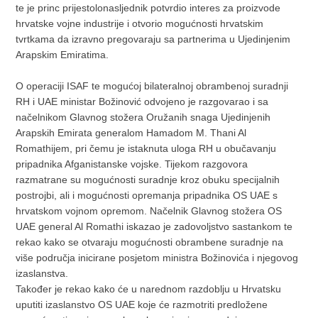
te je princ prijestolonasljednik potvrdio interes za proizvode
hrvatske vojne industrije i otvorio mogućnosti hrvatskim
tvrtkama da izravno pregovaraju sa partnerima u Ujedinjenim
Arapskim Emiratima.
O operaciji ISAF te mogućoj bilateralnoj obrambenoj suradnji
RH i UAE ministar Božinović odvojeno je razgovarao i sa
načelnikom Glavnog stožera Oružanih snaga Ujedinjenih
Arapskih Emirata generalom Hamadom M. Thani Al
Romathijem, pri čemu je istaknuta uloga RH u obučavanju
pripadnika Afganistanske vojske. Tijekom razgovora
razmatrane su mogućnosti suradnje kroz obuku specijalnih
postrojbi, ali i mogućnosti opremanja pripadnika OS UAE s
hrvatskom vojnom opremom. Načelnik Glavnog stožera OS
UAE general Al Romathi iskazao je zadovoljstvo sastankom te
rekao kako se otvaraju mogućnosti obrambene suradnje na
više područja inicirane posjetom ministra Božinovića i njegovog
izaslanstva.
Također je rekao kako će u narednom razdoblju u Hrvatsku
uputiti izaslanstvo OS UAE koje će razmotriti predložene