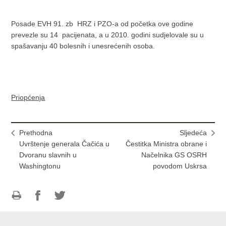
Posade EVH 91. zb HRZ i PZO-a od početka ove godine
prevezle su 14 pacijenata, a u 2010. godini sudjelovale su u
spašavanju 40 bolesnih i unesrećenih osoba.
Priopćenja
Prethodna
Sljedeća
Uvrštenje generala Čačića u
Čestitka Ministra obrane i
Dvoranu slavnih u
Načelnika GS OSRH
Washingtonu
povodom Uskrsa
Ispiši
Podijeli
Podijeli
stranicu
na
na