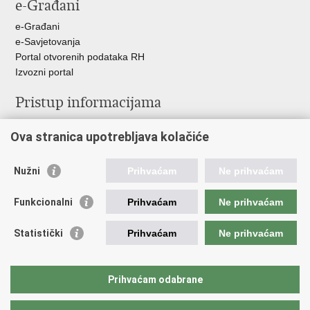
e-Građani
Facebooku
Twitteru
e-Građani
e-Savjetovanja
Portal otvorenih podataka RH
Izvozni portal
Pristup informacijama
Službenica za informiranje
Ova stranica upotrebljava kolačiće
Izjava o pristupačnosti
Pravo na pristup informacijama
Ravnopravnost spolova u MORH-u i OSRH
Nužni
Prihvaćam
Ne prihvaćam
Javna nabava
Funkcionalni
Prihvaćam
Ne prihvaćam
Važne poveznice
Statistički
Prihvaćam
Ne prihvaćam
Vlada RH
Predsjednik RH
Hrvatski Sabor
Prihvaćam odabrane
Pučki pravobranitelj