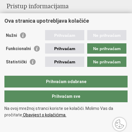
Pristup informacijama
Službenica za informiranje
Ova stranica upotrebljava kolačiće
Izjava o pristupačnosti
Pravo na pristup informacijama
Ravnopravnost spolova u MORH-u i OSRH
Nužni
Prihvaćam
Ne prihvaćam
Javna nabava
Funkcionalni
Prihvaćam
Ne prihvaćam
Važne poveznice
Statistički
Prihvaćam
Ne prihvaćam
Vlada RH
Predsjednik RH
Hrvatski Sabor
Prihvaćam odabrane
Pučki pravobranitelj
Prihvaćam sve
Povratak na vrh
Na ovoj mrežnoj stranci koriste se kolačići. Molimo Vas da
Copyright © 2026 Ministarstvo obrane Republike Hrvatske.
Uvjeti
pročitate
Obavijest o kolačićima.
korištenja
.