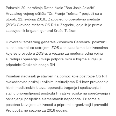
Polaznici 20. naraštaja Ratne škole "Ban Josip Jelačić"
Hrvatskog vojnog učilišta "Dr. Franjo Tuđman" posjetili su u
utorak, 22. svibnja 2018., Zapovjedno operativno središte
(ZOS) Glavnog stožera OS RH u Zagrebu, gdje ih je primio
zapovjednik brigadni general Krešo Tuškan.
U dvorani "stožernog generala Zvonimira Červenka" polaznici
su se upoznali sa ustrojem ZOS-a te zadaćama i aktivnostima
koje se provode u ZOS-u, a vezano za međunarodnu vojnu
suradnju i operacije i misije potpore miru u kojima sudjeluju
pripadnici Oružanih snaga RH.
Poseban naglasak je stavljen na pomoć koje postrojbe OS RH
svakodnevno pružaju civilnim institucijama RH kroz provođenje
hitnih medicinskih letova, operacija traganja i spašavanja i
stalnu pripremljenost postrojbi Hrvatske vojske na sprečavanju i
otklanjanju posljedica elementarnih nepogoda. Pri tome su
posebno izdvojene aktivnosti u pripremi, organizaciji i provedbi
Protupožarne sezone za 2018 godinu.