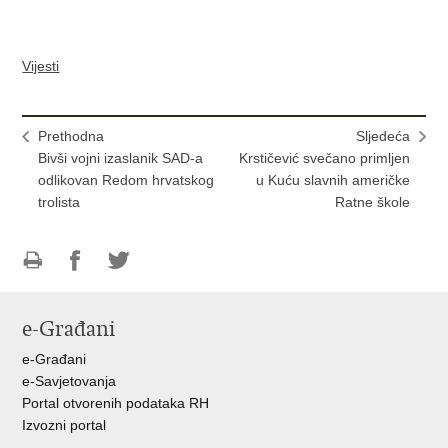
Vijesti
Prethodna
Sljedeća
Bivši vojni izaslanik SAD-a
Krstičević svečano primljen
odlikovan Redom hrvatskog
u Kuću slavnih američke
trolista
Ratne škole
Ispiši
Podijeli
Podijeli
stranicu
na
na
e-Građani
Facebooku
Twitteru
e-Građani
e-Savjetovanja
Portal otvorenih podataka RH
Izvozni portal