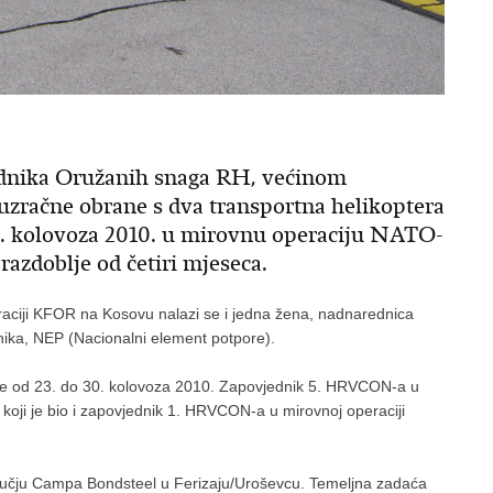
padnika Oružanih snaga RH, većinom
uzračne obrane s dva transportna helikoptera
30. kolovoza 2010. u mirovnu operaciju NATO-
azdoblje od četiri mjeseca.
raciji KFOR na Kosovu nalazi se i jedna žena, nadnarednica
snika, NEP (Nacionalni element potpore).
a je od 23. do 30. kolovoza 2010. Zapovjednik 5. HRVCON-a u
koji je bio i zapovjednik 1. HRVCON-a u mirovnoj operaciji
odručju Campa Bondsteel u Ferizaju/Uroševcu. Temeljna zadaća