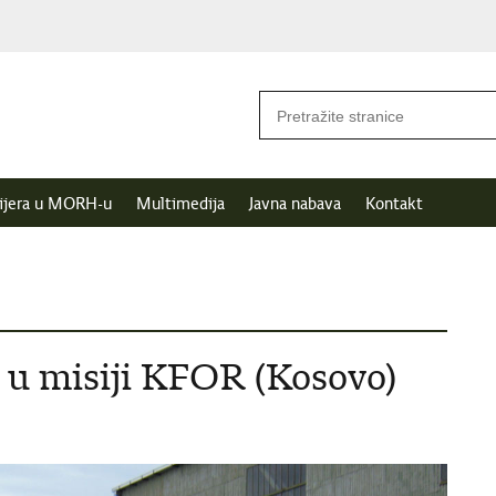
ijera u MORH-u
Multimedija
Javna nabava
Kontakt
 u misiji KFOR (Kosovo)