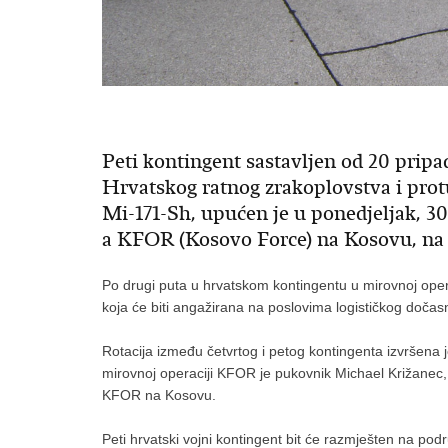
Peti kontingent sastavljen od 20 pri
Hrvatskog ratnog zrakoplovstva i prot
Mi-171-Sh, upućen je u ponedjeljak, 
a KFOR (Kosovo Force) na Kosovu, na r
Po drugi puta u hrvatskom kontingentu u mirovnoj ope
koja će biti angažirana na poslovima logističkog doča
Rotacija između četvrtog i petog kontingenta izvršen
mirovnoj operaciji KFOR je pukovnik Michael Križanec, 
KFOR na Kosovu.
Peti hrvatski vojni kontingent bit će razmješten na p