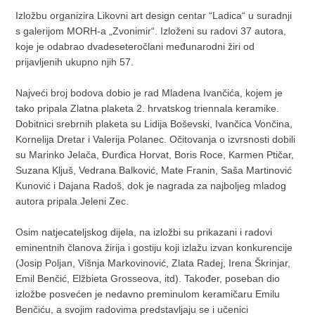
Izložbu organizira Likovni art design centar “Ladica“ u suradnji
s galerijom MORH-a „Zvonimir“. Izloženi su radovi 37 autora,
koje je odabrao dvadeseteročlani međunarodni žiri od
prijavljenih ukupno njih 57.
Najveći broj bodova dobio je rad Mladena Ivančića, kojem je
tako pripala Zlatna plaketa 2. hrvatskog triennala keramike.
Dobitnici srebrnih plaketa su Lidija Boševski, Ivančica Vončina,
Kornelija Dretar i Valerija Polanec. Očitovanja o izvrsnosti dobili
su Marinko Jelača, Đurđica Horvat, Boris Roce, Karmen Ptičar,
Suzana Kljuš, Vedrana Balković, Mate Franin, Saša Martinović
Kunović i Dajana Radoš, dok je nagrada za najboljeg mladog
autora pripala Jeleni Zec.
Osim natjecateljskog dijela, na izložbi su prikazani i radovi
eminentnih članova žirija i gostiju koji izlažu izvan konkurencije
(Josip Poljan, Višnja Markovinović, Zlata Radej, Irena Škrinjar,
Emil Benčić, Elžbieta Grosseova, itd). Također, poseban dio
izložbe posvećen je nedavno preminulom keramičaru Emilu
Benčiću, a svojim radovima predstavljaju se i učenici