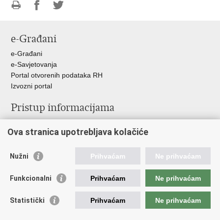
Ispiši
Podijeli
Podijeli
stranicu
na
na
e-Građani
Facebooku
Twitteru
e-Građani
e-Savjetovanja
Portal otvorenih podataka RH
Izvozni portal
Pristup informacijama
Službenica za informiranje
Ova stranica upotrebljava kolačiće
Izjava o pristupačnosti
Pravo na pristup informacijama
Ravnopravnost spolova u MORH-u i OSRH
Nužni
Prihvaćam
Ne prihvaćam
Javna nabava
Funkcionalni
Prihvaćam
Ne prihvaćam
Važne poveznice
Statistički
Prihvaćam
Ne prihvaćam
Vlada RH
Predsjednik RH