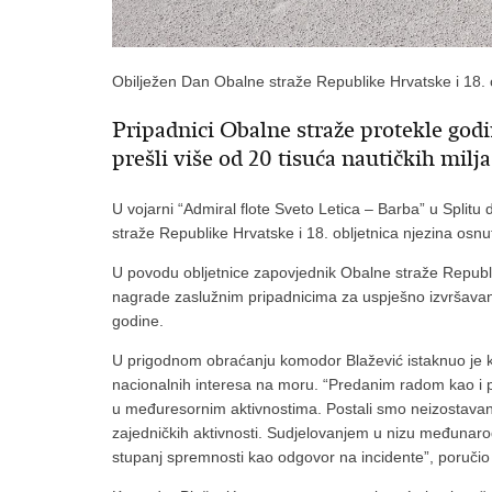
Obilježen Dan Obalne straže Republike Hrvatske i 18. 
Pripadnici Obalne straže protekle godi
prešli više od 20 tisuća nautičkih milja
U vojarni “Admiral flote Sveto Letica – Barba” u Splitu
straže Republike Hrvatske i 18. obljetnica njezina osnu
U povodu obljetnice zapovjednik Obalne straže Republi
nagrade zaslužnim pripadnicima za uspješno izvršavanj
godine.
U prigodnom obraćanju komodor Blažević istaknuo je ka
nacionalnih interesa na moru. “Predanim radom kao i 
u međuresornim aktivnostima. Postali smo neizostavan 
zajedničkih aktivnosti. Sudjelovanjem u nizu međunarod
stupanj spremnosti kao odgovor na incidente”, poručio 