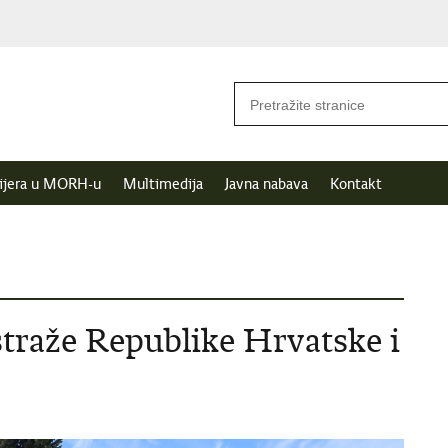
ijera u MORH-u
Multimedija
Javna nabava
Kontakt
traže Republike Hrvatske i