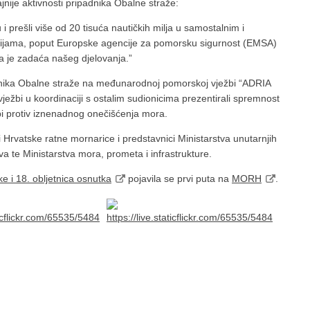
nije aktivnosti pripadnika Obalne straže:
 prešli više od 20 tisuća nautičkih milja u samostalnim i
cijama, poput Europske agencije za pomorsku sigurnost (EMSA)
na je zadaća našeg djelovanja.”
dnika Obalne straže na međunarodnoj pomorskoj vježbi “ADRIA
vježbi u koordinaciji s ostalim sudionicima prezentirali spremnost
bi protiv iznenadnog onečišćenja mora.
ci Hrvatske ratne mornarice i predstavnici Ministarstva unutarnjih
va te Ministarstva mora, prometa i infrastrukture.
 i 18. obljetnica osnutka
pojavila se prvi puta na
MORH
.