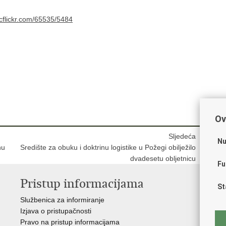
Ov
Sljedeća
Nu
nu
Središte za obuku i doktrinu logistike u Požegi obilježilo
dvadesetu obljetnicu
Fu
Pristup informacijama
V
St
Službenica za informiranje
Vl
Izjava o pristupačnosti
Pre
Pravo na pristup informacijama
Hrv