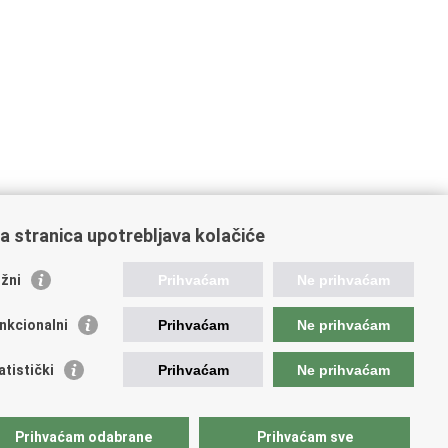
a stranica upotrebljava kolačiće
žni
Prihvaćam
Ne prihvaćam
nkcionalni
Prihvaćam
Ne prihvaćam
ažne poveznice
atistički
Prihvaćam
Ne prihvaćam
ada RH
dsjednik RH
Prihvaćam odabrane
Prihvaćam sve
atski Sabor