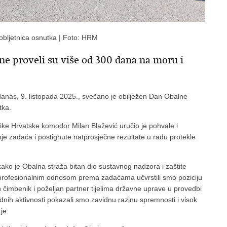
obljetnica osnutka | Foto: HRM
ne proveli su više od 300 dana na moru i
 danas, 9. listopada 2025., svečano je obilježen Dan Obalne
tka.
ke Hrvatske komodor Milan Blažević uručio je pohvale i
e zadaća i postignute natprosječne rezultate u radu protekle
ko je Obalna straža bitan dio sustavnog nadzora i zaštite
profesionalnim odnosom prema zadaćama učvrstili smo poziciju
čimbenik i poželjan partner tijelima državne uprave u provedbi
nih aktivnosti pokazali smo zavidnu razinu spremnosti i visok
je.