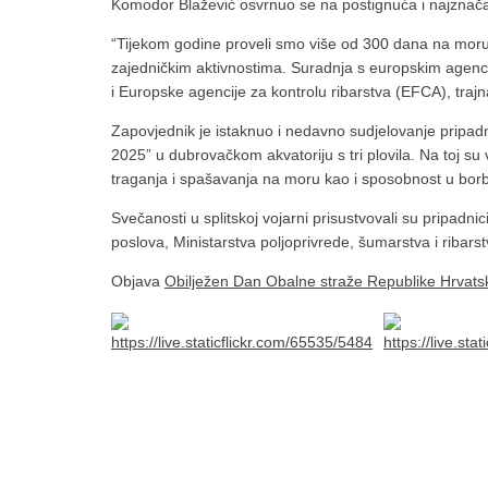
Komodor Blažević osvrnuo se na postignuća i najznačaj
“Tijekom godine proveli smo više od 300 dana na moru i
zajedničkim aktivnostima. Suradnja s europskim agen
i Europske agencije za kontrolu ribarstva (EFCA), traj
Zapovjednik je istaknuo i nedavno sudjelovanje pripa
2025” u dubrovačkom akvatoriju s tri plovila. Na toj su 
traganja i spašavanja na moru kao i sposobnost u bor
Svečanosti u splitskoj vojarni prisustvovali su pripadni
poslova, Ministarstva poljoprivrede, šumarstva i ribarst
Objava
Obilježen Dan Obalne straže Republike Hrvatske