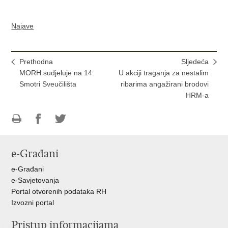
Najave
Prethodna
Sljedeća
MORH sudjeluje na 14.
U akciji traganja za nestalim
Smotri Sveučilišta
ribarima angažirani brodovi
HRM-a
Ispiši
Podijeli
Podijeli
stranicu
na
na
e-Građani
Facebooku
Twitteru
e-Građani
e-Savjetovanja
Portal otvorenih podataka RH
Izvozni portal
Pristup informacijama