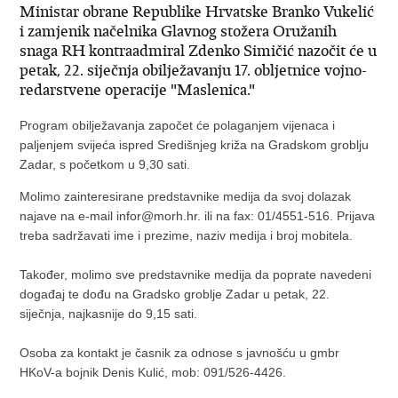
Ministar obrane Republike Hrvatske Branko Vukelić
i zamjenik načelnika Glavnog stožera Oružanih
snaga RH kontraadmiral Zdenko Simičić nazočit će u
petak, 22. siječnja obilježavanju 17. obljetnice vojno-
redarstvene operacije "Maslenica."
Program obilježavanja započet će polaganjem vijenaca i
paljenjem svijeća ispred Središnjeg križa na Gradskom groblju
Zadar, s početkom u 9,30 sati.
Molimo zainteresirane predstavnike medija da svoj dolazak
najave na e-mail infor@morh.hr. ili na fax: 01/4551-516. Prijava
treba sadržavati ime i prezime, naziv medija i broj mobitela.
Također, molimo sve predstavnike medija da poprate navedeni
događaj te dođu na Gradsko groblje Zadar u petak, 22.
siječnja, najkasnije do 9,15 sati.
Osoba za kontakt je časnik za odnose s javnošću u gmbr
HKoV-a bojnik Denis Kulić, mob: 091/526-4426.