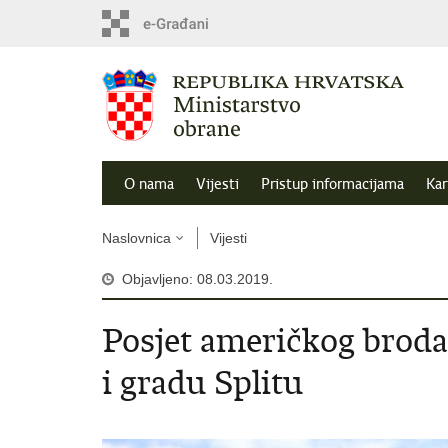
O nama
Vijesti
Pristup informacijama
Kar
Naslovnica
Vijesti
Objavljeno: 08.03.2019.
Posjet američkog br
i gradu Splitu