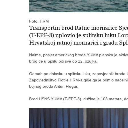
Foto: HRM
Transportni brod Ratne mornarice S
(T-EPF-8) uplovio je splitsku luku Lora
Hrvatskoj ratnoj mornarici i gradu Spl
Naime, posjet američkog broda YUMA planska je aktiv
brod će u Splitu biti sve do 12. ožujka.
Odmah po dolasku u splitsku luku, zapovjednik brod
Zapovjedništvo Flotile HRM-a gdje ga je primio načeln
bojnog broda Antun Flegar.
Brod USNS YUMA (T-EPF-8) dužine je 103 metara, dok