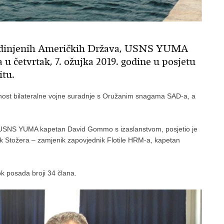
jedinjenih Američkih Država, USNS YUMA
 u četvrtak, 7. ožujka 2019. godine u posjetu
itu.
nost bilateralne vojne suradnje s Oružanim snagama SAD-a, a
a USNS YUMA kapetan David Gommo s izaslanstvom, posjetio je
ik Stožera – zamjenik zapovjednik Flotile HRM-a, kapetan
 posada broji 34 člana.