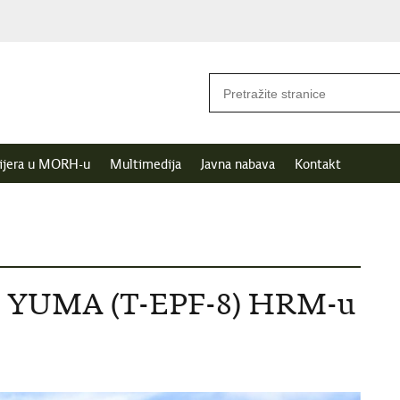
ijera u MORH-u
Multimedija
Javna nabava
Kontakt
oda YUMA (T-EPF-8) HRM-u