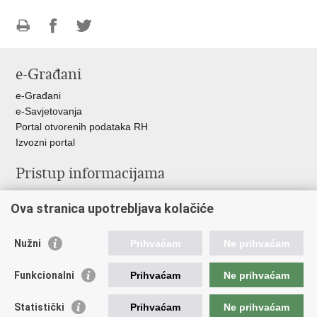
Ispiši
Podijeli
Podijeli
stranicu
na
na
e-Građani
Facebooku
Twitteru
e-Građani
e-Savjetovanja
Portal otvorenih podataka RH
Izvozni portal
Pristup informacijama
Službenica za informiranje
Ova stranica upotrebljava kolačiće
Izjava o pristupačnosti
Pravo na pristup informacijama
Ravnopravnost spolova u MORH-u i OSRH
Nužni
Prihvaćam
Ne prihvaćam
Javna nabava
Funkcionalni
Prihvaćam
Ne prihvaćam
Važne poveznice
Statistički
Prihvaćam
Ne prihvaćam
Vlada RH