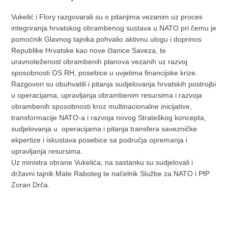
Vukelić i Flory razgovarali su o pitanjima vezanim uz proces
integriranja hrvatskog obrambenog sustava u NATO pri čemu je
pomoćnik Glavnog tajnika pohvalio aktivnu ulogu i doprinos
Republike Hrvatske kao nove članice Saveza, te
uravnoteženost obrambenih planova vezanih uz razvoj
sposobnosti OS RH, posebice u uvjetima financijske krize.
Razgovori su obuhvatili i pitanja sudjelovanja hrvatskih postrojbi
u operacijama, upravljanja obrambenim resursima i razvoja
obrambenih sposobnosti kroz multinacionalne inicijative,
transformacije NATO-a i razvoja novog Strateškog koncepta,
sudjelovanja u operacijama i pitanja transfera savezničke
ekpertize i iskustava posebice sa područja opremanja i
upravljanja resursima.
Uz ministra obrane Vukelića, na sastanku su sudjelovali i
državni tajnik Mate Raboteg te načelnik Službe za NATO i PfP
Zoran Drča.