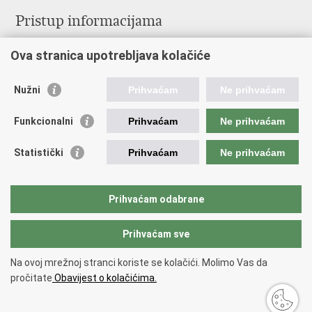
Pristup informacijama
Službenica za informiranje
Ova stranica upotrebljava kolačiće
Izjava o pristupačnosti
Pravo na pristup informacijama
Ravnopravnost spolova u MORH-u i OSRH
Nužni
Prihvaćam
Ne prihvaćam
Javna nabava
Funkcionalni
Prihvaćam
Ne prihvaćam
Važne poveznice
Statistički
Prihvaćam
Ne prihvaćam
Vlada RH
Predsjednik RH
Hrvatski Sabor
Prihvaćam odabrane
Pučki pravobranitelj
Prihvaćam sve
Povratak na vrh
Na ovoj mrežnoj stranci koriste se kolačići. Molimo Vas da
Copyright © 2026 Ministarstvo obrane Republike Hrvatske.
Uvjeti
pročitate
Obavijest o kolačićima.
korištenja
.