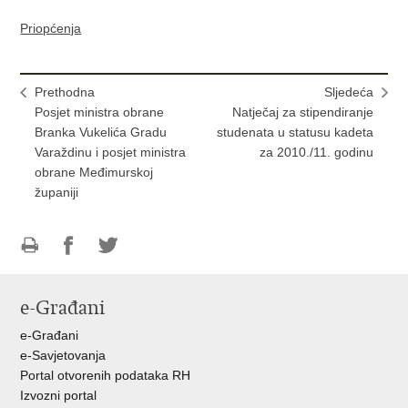
Priopćenja
Prethodna
Sljedeća
Posjet ministra obrane
Natječaj za stipendiranje
Branka Vukelića Gradu
studenata u statusu kadeta
Varaždinu i posjet ministra
za 2010./11. godinu
obrane Međimurskoj
županiji
Ispiši
Podijeli
Podijeli
stranicu
na
na
e-Građani
Facebooku
Twitteru
e-Građani
e-Savjetovanja
Portal otvorenih podataka RH
Izvozni portal