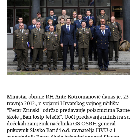
Ministar obrane RH Ante Kotromanović danas je, 23.
travnja 2012., u vojarni Hrvatskog vojnog učilišta
"Petar Zrinski" održao predavanje polaznicima Ratne
škole „Ban Josip Jelačić“. Uoči predavanja ministra su
dočekali zamjenik načelnika GS OSRH general
pukovnik Slavko Barić i o.d. ravnatelja HVU-a i
zapovjednik Ratne škole brigadni general Slaven