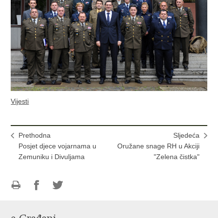
Vijesti
Prethodna
Sljedeća
Posjet djece vojarnama u
Oružane snage RH u Akciji
Zemuniku i Divuljama
"Zelena čistka"
Ispiši
Podijeli
Podijeli
stranicu
na
na
Facebooku
Twitteru