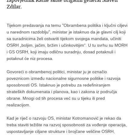
Zdilar.
Tijekom predavanja na temu "Obrambena politika i ključni ciljevi
u narednom razdoblju", ministar je istaknuo da je glavni cilj koji
sa suradnicima želi ostvariti tijekom svojega mandata, učiniti
OSRH „boljim, jačim, bržim i učinkovitijim“. U tu svrhu su MORH
i GS OSRH, koji imaju odličnu suradnju, dosad potaknuli i
potaknut će niz procesa.
Govoreći o obrambenoj politici, ministar ju je označio
poveznicom između nacionalne sigurnosne politike i razvoja
sposobnosti OS. Istaknuo je potrebu za redefiniranjem
strateških dokumenata i planova, kao i zakona iz područja
obrane. Mnogi od tih procesa već su u tijeku ili pred
realizacijom.
Kad je riječ o razvoju OS, ministar Kotromanović je rekao da
treba staviti težište na razvoj sposobnosti za vođenje operacija,
uspostavljanje ciljane strukture i brojčane veličine OSRH,