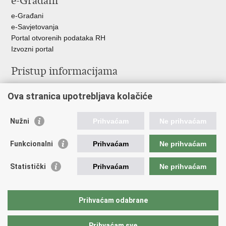
e-Građani
e-Građani
e-Savjetovanja
Portal otvorenih podataka RH
Izvozni portal
Pristup informacijama
Službenica za informiranje
Ova stranica upotrebljava kolačiće
Izjava o pristupačnosti
Pravo na pristup informacijama
Ravnopravnost spolova u MORH-u i OSRH
Nužni
Prihvaćam
Ne prihvaćam
Javna nabava
Funkcionalni
Prihvaćam
Ne prihvaćam
Važne poveznice
Statistički
Prihvaćam
Ne prihvaćam
Vlada RH
Predsjednik RH
Hrvatski Sabor
Prihvaćam odabrane
Pučki pravobranitelj
Prihvaćam sve