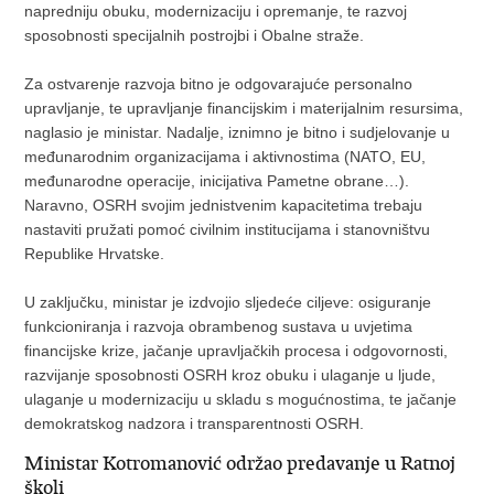
napredniju obuku, modernizaciju i opremanje, te razvoj
sposobnosti specijalnih postrojbi i Obalne straže.
Za ostvarenje razvoja bitno je odgovarajuće personalno
upravljanje, te upravljanje financijskim i materijalnim resursima,
naglasio je ministar. Nadalje, iznimno je bitno i sudjelovanje u
međunarodnim organizacijama i aktivnostima (NATO, EU,
međunarodne operacije, inicijativa Pametne obrane…).
Naravno, OSRH svojim jednistvenim kapacitetima trebaju
nastaviti pružati pomoć civilnim institucijama i stanovništvu
Republike Hrvatske.
U zaključku, ministar je izdvojio sljedeće ciljeve: osiguranje
funkcioniranja i razvoja obrambenog sustava u uvjetima
financijske krize, jačanje upravljačkih procesa i odgovornosti,
razvijanje sposobnosti OSRH kroz obuku i ulaganje u ljude,
ulaganje u modernizaciju u skladu s mogućnostima, te jačanje
demokratskog nadzora i transparentnosti OSRH.
Ministar Kotromanović održao predavanje u Ratnoj
školi