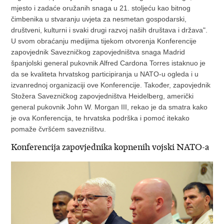
mjesto i zadaće oružanih snaga u 21. stoljeću kao bitnog
čimbenika u stvaranju uvjeta za nesmetan gospodarski,
društveni, kulturni i svaki drugi razvoj naših društava i država".
U svom obraćanju medijima tijekom otvorenja Konferencije
zapovjednik Savezničkog zapovjedništva snaga Madrid
španjolski general pukovnik Alfred Cardona Torres istaknuo je
da se kvaliteta hrvatskog participiranja u NATO-u ogleda i u
izvanrednoj organizaciji ove Konferencije. Također, zapovjednik
Stožera Savezničkog zapovjedništva Heidelberg, američki
general pukovnik John W. Morgan III, rekao je da smatra kako
je ova Konferencija, te hrvatska podrška i pomoć itekako
pomaže čvršćem savezništvu.
Konferencija zapovjednika kopnenih vojski NATO-a