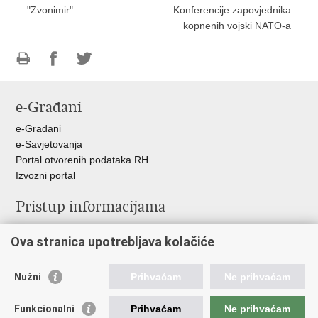
"Zvonimir"
Konferencije zapovjednika
kopnenih vojski NATO-a
Ispiši
Podijeli
Podijeli
stranicu
na
na
e-Građani
Facebooku
Twitteru
e-Građani
e-Savjetovanja
Portal otvorenih podataka RH
Izvozni portal
Pristup informacijama
Službenica za informiranje
Ova stranica upotrebljava kolačiće
Izjava o pristupačnosti
Pravo na pristup informacijama
Ravnopravnost spolova u MORH-u i OSRH
Nužni
Prihvaćam
Ne prihvaćam
Javna nabava
Funkcionalni
Prihvaćam
Ne prihvaćam