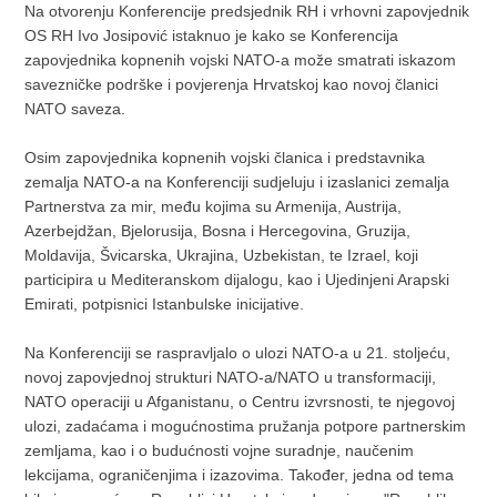
Na otvorenju Konferencije predsjednik RH i vrhovni zapovjednik
OS RH Ivo Josipović istaknuo je kako se Konferencija
zapovjednika kopnenih vojski NATO-a može smatrati iskazom
savezničke podrške i povjerenja Hrvatskoj kao novoj članici
NATO saveza.
Osim zapovjednika kopnenih vojski članica i predstavnika
zemalja NATO-a na Konferenciji sudjeluju i izaslanici zemalja
Partnerstva za mir, među kojima su Armenija, Austrija,
Azerbejdžan, Bjelorusija, Bosna i Hercegovina, Gruzija,
Moldavija, Švicarska, Ukrajina, Uzbekistan, te Izrael, koji
participira u Mediteranskom dijalogu, kao i Ujedinjeni Arapski
Emirati, potpisnici Istanbulske inicijative.
Na Konferenciji se raspravljalo o ulozi NATO-a u 21. stoljeću,
novoj zapovjednoj strukturi NATO-a/NATO u transformaciji,
NATO operaciji u Afganistanu, o Centru izvrsnosti, te njegovoj
ulozi, zadaćama i mogućnostima pružanja potpore partnerskim
zemljama, kao i o budućnosti vojne suradnje, naučenim
lekcijama, ograničenjima i izazovima. Također, jedna od tema