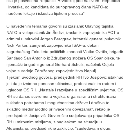
bila je posvećena Republici Hrvatskoj pod nazivom "Republika
Hrvatska, od kandidata do punopravnog člana NATO-a;
naučene lekcije i iskustva tijekom procesa".
O navedenim temama govorili su izaslanik Glavnog tajnika
NATO-a veleposlanik Jiri Šedivi, izaslanik zapovjednika ACT-a
admiral u mirovini Jorgen Berggrav, britanski general pukovnik
Nick Parker, zamjenik zapovjednika ISAF-a, dekan
zagrebačkog Fakulteta političkih znanosti Vlatko Cvrtila, brigadir
Santiago San Antonio iz Združenog stožera OS Španjolske, te
njemački brigadni general Gerhard Schulz, načelnik Odjela
vojne suradnje Združenog zapovjedništva Napulj.
Tijekom uvodnog govora, predsjednik RH Ivo Josipović istaknuo
je i da je iznimno ponosan učincima, profesionalnim radom i
ugledom OS RH. „Nastale i razvijane u specifičnim uvjetima, OS
RH su danas suvremena vojska, organizirana i strukturirana
sukladno potrebama i mogućnostima države i društva te
skladno međunarodno prihvaćenim obvezama“, rekao je
predsjednik Josipović. Govoreći o sudjelovanju pripadnika OS
RH u mirovnim misijama, s naglaskom na situaciju u
Afganistanu, predsjednik je zaključio: "sagledavam ulogu,