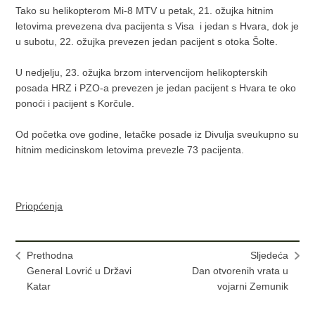
Tako su helikopterom Mi-8 MTV u petak, 21. ožujka hitnim
letovima prevezena dva pacijenta s Visa i jedan s Hvara, dok je
u subotu, 22. ožujka prevezen jedan pacijent s otoka Šolte.
U nedjelju, 23. ožujka brzom intervencijom helikopterskih
posada HRZ i PZO-a prevezen je jedan pacijent s Hvara te oko
ponoći i pacijent s Korčule.
Od početka ove godine, letačke posade iz Divulja sveukupno su
hitnim medicinskom letovima prevezle 73 pacijenta.
Priopćenja
Prethodna
Sljedeća
General Lovrić u Državi
Dan otvorenih vrata u
Katar
vojarni Zemunik