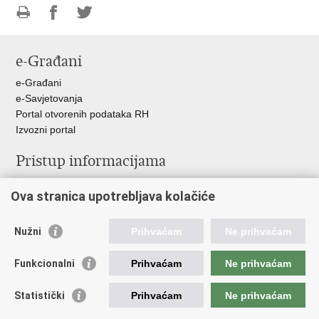
Ispiši
Podijeli
Podijeli
stranicu
na
na
e-Građani
Facebooku
Twitteru
e-Građani
e-Savjetovanja
Portal otvorenih podataka RH
Izvozni portal
Pristup informacijama
Službenica za informiranje
Ova stranica upotrebljava kolačiće
Izjava o pristupačnosti
Pravo na pristup informacijama
Ravnopravnost spolova u MORH-u i OSRH
Nužni
Prihvaćam
Ne prihvaćam
Javna nabava
Funkcionalni
Prihvaćam
Ne prihvaćam
Važne poveznice
Statistički
Prihvaćam
Ne prihvaćam
Vlada RH
Predsjednik RH